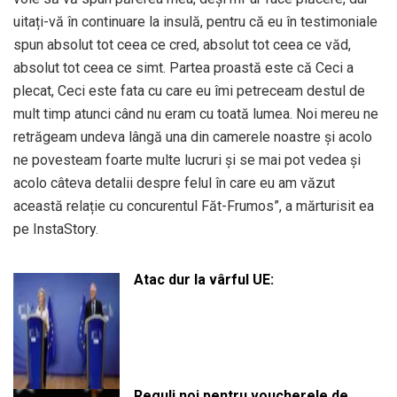
uitați-vă în continuare la insulă, pentru că eu în testimoniale
spun absolut tot ceea ce cred, absolut tot ceea ce văd,
absolut tot ceea ce simt. Partea proastă este că Ceci a
plecat, Ceci este fata cu care eu îmi petreceam destul de
mult timp atunci când nu eram cu toată lumea. Noi mereu ne
retrăgeam undeva lângă una din camerele noastre și acolo
ne povesteam foarte multe lucruri și se mai pot vedea și
acolo câteva detalii despre felul în care eu am văzut
această relație cu concurentul Făt-Frumos”, a mărturisit ea
pe InstaStory.
Atac dur la vârful UE:
Reguli noi pentru voucherele de