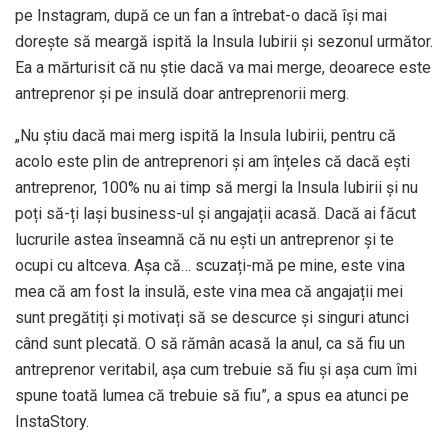
pe Instagram, după ce un fan a întrebat-o dacă își mai
dorește să meargă ispită la Insula Iubirii și sezonul următor.
Ea a mărturisit că nu știe dacă va mai merge, deoarece este
antreprenor și pe insulă doar antreprenorii merg.
„Nu știu dacă mai merg ispită la Insula Iubirii, pentru că
acolo este plin de antreprenori și am înțeles că dacă ești
antreprenor, 100% nu ai timp să mergi la Insula Iubirii și nu
poți să-ți lași business-ul și angajații acasă. Dacă ai făcut
lucrurile astea înseamnă că nu ești un antreprenor și te
ocupi cu altceva. Așa că… scuzați-mă pe mine, este vina
mea că am fost la insulă, este vina mea că angajații mei
sunt pregătiți și motivați să se descurce și singuri atunci
când sunt plecată. O să rămân acasă la anul, ca să fiu un
antreprenor veritabil, așa cum trebuie să fiu și așa cum îmi
spune toată lumea că trebuie să fiu”, a spus ea atunci pe
InstaStory.