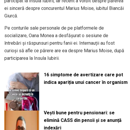
participat la Insula Iubirii, iar recent a vorbit despre părerea
ei sinceră despre concurentul Marius Moise, iubitul Biancăi
Giurcă.
Pe conturile sale personale de pe platformele de
socializare, Oana Monea a desfășurat o sesiune de
întrebări și răspunsuri pentru fanii ei. Internauții au fost
curioși să afle ce părere are ea despre Marius Moise, după
participarea la Insula Iubirii.
16 simptome de avertizare care pot
indica apariția unui cancer în organism
Vești bune pentru pensionari: se
elimină CASS din pensii și se anunță
indexări