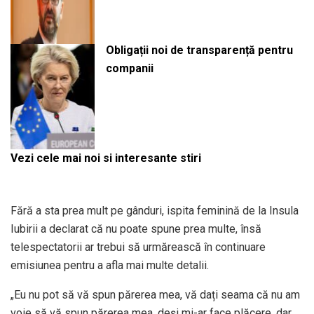
Obligații noi de transparență pentru
companii
Vezi cele mai noi si interesante stiri
Fără a sta prea mult pe gânduri, ispita feminină de la Insula
Iubirii a declarat că nu poate spune prea multe, însă
telespectatorii ar trebui să urmărească în continuare
emisiunea pentru a afla mai multe detalii.
„Eu nu pot să vă spun părerea mea, vă dați seama că nu am
voie să vă spun părerea mea, deși mi-ar face plăcere, dar