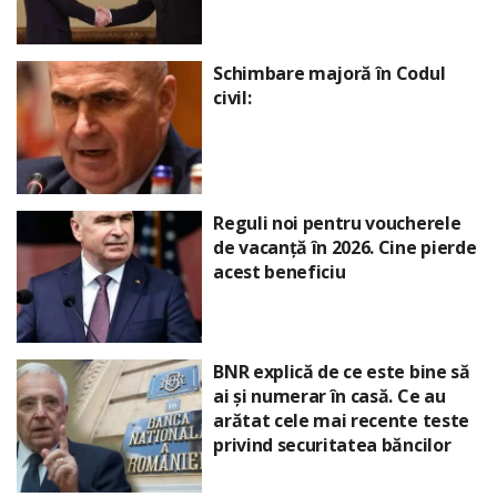
Schimbare majoră în Codul
civil:
Reguli noi pentru voucherele
de vacanță în 2026. Cine pierde
acest beneficiu
BNR explică de ce este bine să
ai și numerar în casă. Ce au
arătat cele mai recente teste
privind securitatea băncilor