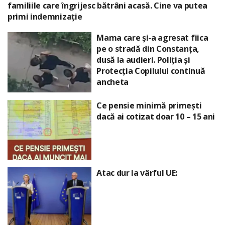
familiile care îngrijesc bătrâni acasă. Cine va putea
primi indemnizație
Mama care și-a agresat fiica
pe o stradă din Constanța,
dusă la audieri. Poliția și
Protecția Copilului continuă
ancheta
Ce pensie minimă primești
dacă ai cotizat doar 10 – 15 ani
Atac dur la vârful UE: