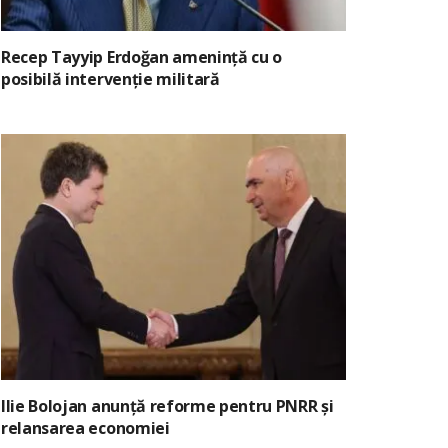
Recep Tayyip Erdoğan amenință cu o
posibilă intervenție militară
Ilie Bolojan anunță reforme pentru PNRR și
relansarea economiei