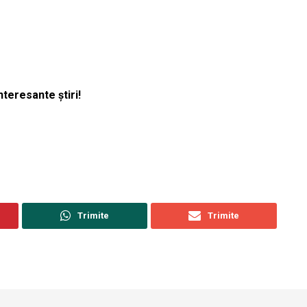
nteresante știri!
Trimite
Trimite