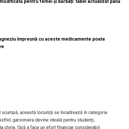
odificată pentru femei și bărbați: tabel actualizat până
magneziu împreună cu aceste medicamente poate
ve
al scumpă, această locuință se încadrează în categoria
 Astfel, garsoniera devine ideală pentru studenți,
a chirie, fără a face un efort financiar considerabil.