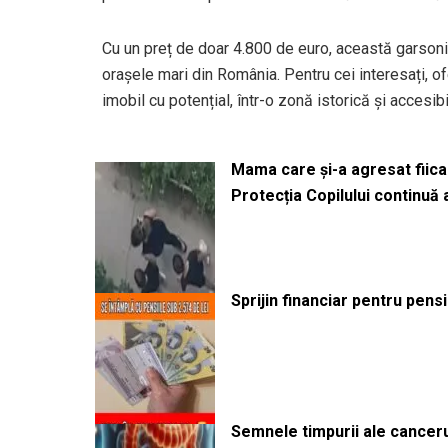
Cu un preț de doar 4.800 de euro, această garsonie
orașele mari din România. Pentru cei interesați, of
imobil cu potențial, într-o zonă istorică și accesib
Mama care și-a agresat fiica 
Protecția Copilului continuă
Sprijin financiar pentru pens
Semnele timpurii ale canceru