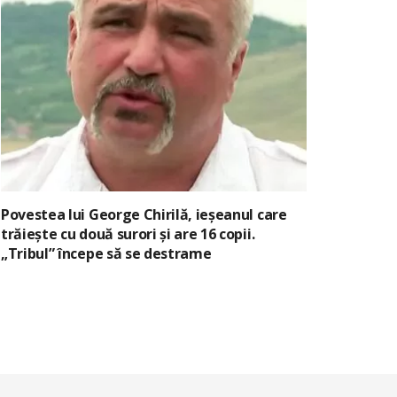
Povestea lui George Chirilă, ieșeanul care
trăiește cu două surori și are 16 copii.
„Tribul” începe să se destrame