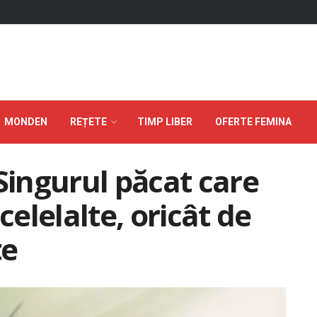
MONDEN
REȚETE
TIMP LIBER
OFERTE FEMINA
Singurul păcat care
celelalte, oricât de
te