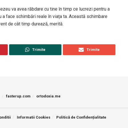
zeu va avea răbdare cu tine în timp ce lucrezi pentru a
u a face schimbări reale în viața ta. Această schimbare
erent de cât timp durează, merită.
Trimite
Trimite
p
fasterup.com
ortodoxia.me
onditii
Informatii Cookies
Politică de Confidențialitate