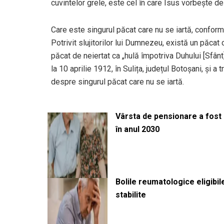
cuvintelor grele, este cel în care Isus vorbește de
Care este singurul păcat care nu se iartă, conform
Potrivit slujitorilor lui Dumnezeu, există un păcat
păcat de neiertat ca „hulă împotriva Duhului [Sfânt
la 10 aprilie 1912, în Sulița, județul Botoșani, şi 
despre singurul păcat care nu se iartă.
Vârsta de pensionare a fost m
în anul 2030
Bolile reumatologice eligibi
stabilite