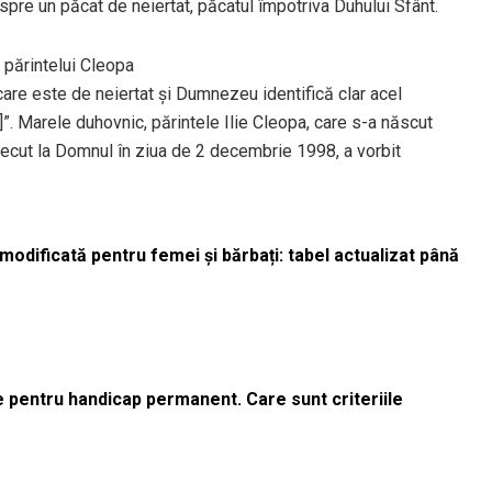
spre un păcat de neiertat, păcatul împotriva Duhului Sfânt.
 părintelui Cleopa
 care este de neiertat și Dumnezeu identifică clar acel
]”. Marele duhovnic, părintele Ilie Cleopa, care s-a născut
a trecut la Domnul în ziua de 2 decembrie 1998, a vorbit
odificată pentru femei și bărbați: tabel actualizat până
le pentru handicap permanent. Care sunt criteriile