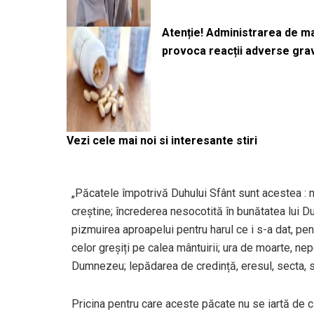
Atenție! Administrarea de 
provoca reacții adverse gra
Vezi cele mai noi si interesante stiri
„Păcatele împotrivă Duhului Sfânt sunt acestea : n
creștine; încrederea nesocotită în bunătatea lui
pizmuirea aproapelui pentru harul ce i s-a dat, pe
celor greșiți pe calea mântuirii; ura de moarte, ne
Dumnezeu; lepădarea de credință, eresul, secta, s
Pricina pentru care aceste păcate nu se iartă de că