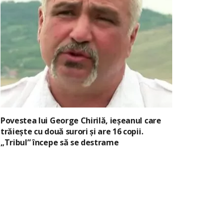
Povestea lui George Chirilă, ieșeanul care
trăiește cu două surori și are 16 copii.
„Tribul” începe să se destrame