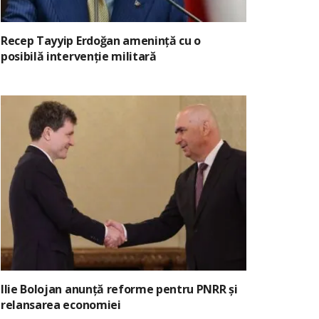
Recep Tayyip Erdoğan amenință cu o
posibilă intervenție militară
Ilie Bolojan anunță reforme pentru PNRR și
relansarea economiei