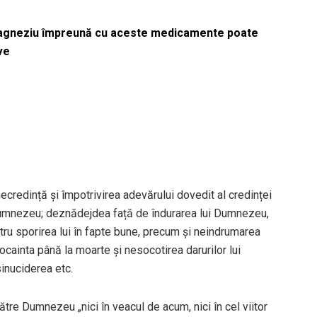
magneziu împreună cu aceste medicamente poate
ve
ecredință și împotrivirea adevărului dovedit al credinței
 Dumnezeu; deznădejdea față de îndurarea lui Dumnezeu,
ntru sporirea lui în fapte bune, precum și neindrumarea
pocainta până la moarte și nesocotirea darurilor lui
inuciderea etc.
tre Dumnezeu „nici în veacul de acum, nici în cel viitor