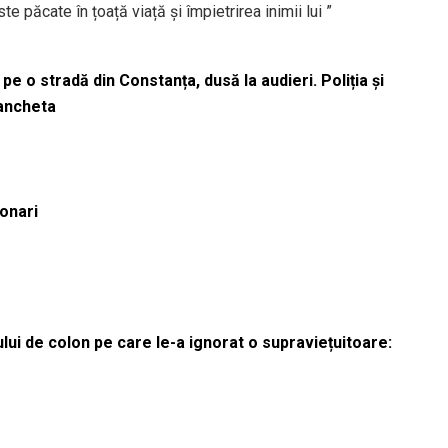
 păcate în țoață viață și împietrirea inimii lui ”
pe o stradă din Constanța, dusă la audieri. Poliția și
 ancheta
ionari
lui de colon pe care le-a ignorat o supraviețuitoare: