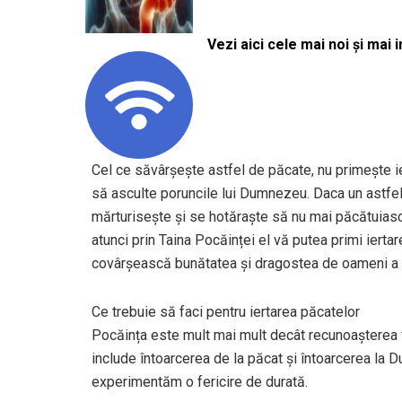
Vezi aici cele mai noi și mai i
Cel ce săvârșește astfel de păcate, nu primește ie
să asculte poruncile lui Dumnezeu. Daca un astfel 
mărturisește și se hotăraște să nu mai păcătuiască
atunci prin Taina Pocăinței el vă putea primi iertare
covârșească bunătatea și dragostea de oameni a
Ce trebuie să faci pentru iertarea păcatelor
Pocăința este mult mai mult decât recunoașterea fa
include întoarcerea de la păcat și întoarcerea la 
experimentăm o fericire de durată.