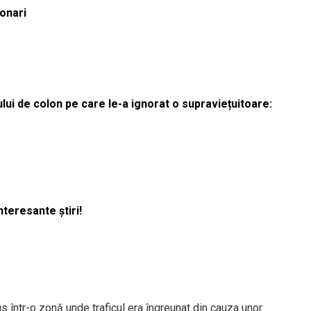
ionari
lui de colon pe care le-a ignorat o supraviețuitoare:
nteresante știri!
us într-o zonă unde traficul era îngreunat din cauza unor