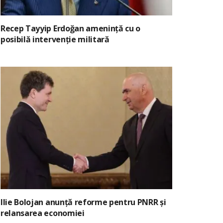
Recep Tayyip Erdoğan amenință cu o
posibilă intervenție militară
Ilie Bolojan anunță reforme pentru PNRR și
relansarea economiei