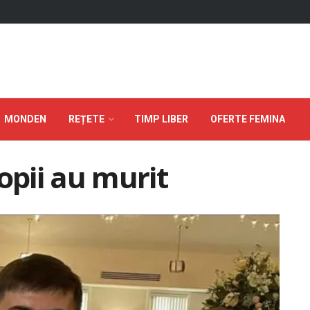
MONDEN
REȚETE
TIMP LIBER
OFERTE FEMINA
copii au murit