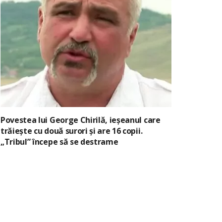
Povestea lui George Chirilă, ieșeanul care
trăiește cu două surori și are 16 copii.
„Tribul” începe să se destrame