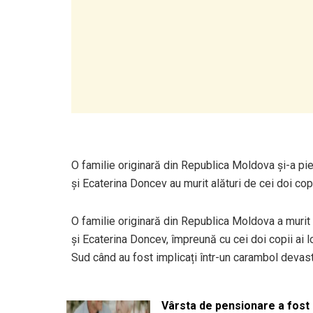
O familie originară din Republica Moldova și-a pier
și Ecaterina Doncev au murit alături de cei doi cop
O familie originară din Republica Moldova a murit î
și Ecaterina Doncev, împreună cu cei doi copii ai l
Sud când au fost implicați într-un carambol devasta
Vârsta de pensionare a fost m