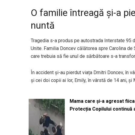
O familie întreagă și-a pi
nuntă
Tragedia s-a produs pe autostrada Interstate 95 di
Unite. Familia Doncev călătorea spre Carolina de S
care trebuia să fie unul de sărbătoare s-a transfo
În accident și-au pierdut viața Dmitri Doncev, în v
și cei doi copii ai lor, Emily, în vârstă de 14 ani, și
Mama care și-a agresat fiica 
Protecția Copilului continuă