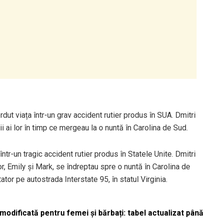
dut viața într-un grav accident rutier produs în SUA. Dmitri
ii ai lor în timp ce mergeau la o nuntă în Carolina de Sud.
ntr-un tragic accident rutier produs în Statele Unite. Dmitri
or, Emily și Mark, se îndreptau spre o nuntă în Carolina de
tor pe autostrada Interstate 95, în statul Virginia.
odificată pentru femei și bărbați: tabel actualizat până