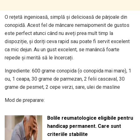
O rețetă ingenioasă, simplă și delicioasă de pârjoale din
conopidă. Acest fel de mâncare nemaipomenit de gustos
este perfect atunci când nu aveți prea mult timp la
dispoziție, și doriți ceva rapid sau poate fi servit excelent
ca mic dejun. Au un gust excelent, se manâncă foarte
repede și merită să le încercați.
Ingrediente: 600 grame conopida (o conopida mai mare), 1
ou, 1 ceapa, 30 grame de parmezan, 2 felii cascaval, 30
grame de pesmet, 2 cepe verzi, sare, ulei de masline
Mod de preparare:
Bolile reumatologice eligibile pentru
handicap permanent. Care sunt
criteriile stabilite