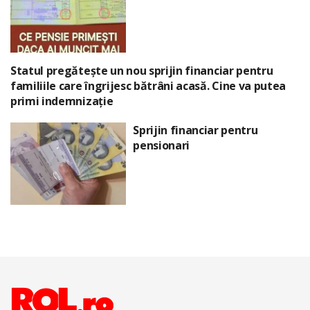
Statul pregătește un nou sprijin financiar pentru
familiile care îngrijesc bătrâni acasă. Cine va putea
primi indemnizație
Sprijin financiar pentru
pensionari