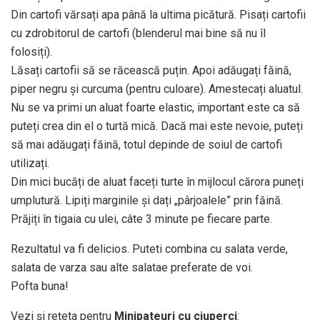
Din cartofi vărsați apa până la ultima picătură. Pisați cartofii
cu zdrobitorul de cartofi (blenderul mai bine să nu îl
folosiți).
Lăsați cartofii să se răcească puțin. Apoi adăugați făină,
piper negru și curcuma (pentru culoare). Amestecați aluatul.
Nu se va primi un aluat foarte elastic, important este ca să
puteți crea din el o turtă mică. Dacă mai este nevoie, puteți
să mai adăugați făină, totul depinde de soiul de cartofi
utilizați.
Din mici bucăți de aluat faceți turte în mijlocul cărora puneți
umplutură. Lipiți marginile și dați „pârjoalele” prin făină.
Prăjiți în tigaia cu ulei, câte 3 minute pe fiecare parte.
Rezultatul va fi delicios. Puteti combina cu salata verde,
salata de varza sau alte salatae preferate de voi.
Pofta buna!
Vezi și rețeta pentru
Minipateuri cu ciuperci
: