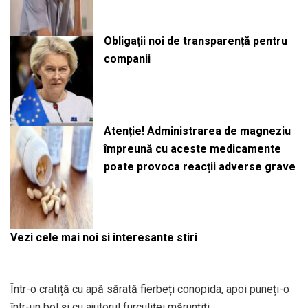
Obligații noi de transparență pentru
companii
Atenție! Administrarea de magneziu
împreună cu aceste medicamente
poate provoca reacții adverse grave
Vezi cele mai noi si interesante stiri
Într-o cratiță cu apă sărată fierbeți conopida, apoi puneți-o
într-un bol și cu ajutorul furculiței mărunțiți