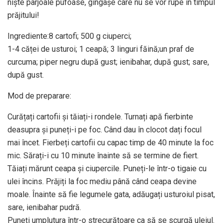
niște pârjoale pufoase, gingașe care nu se vor rupe în timpul
prăjitului!
Ingrediente:8 cartofi; 500 g ciuperci;
1-4 căței de usturoi; 1 ceapă; 3 linguri făină;un praf de
curcuma; piper negru după gust; ienibahar, după gust; sare,
după gust.
Mod de preparare:
Curățați cartofii și tăiați-i rondele. Turnați apă fierbinte
deasupra și puneți-i pe foc. Când dau în clocot dați focul
mai încet. Fierbeți cartofii cu capac timp de 40 minute la foc
mic. Sărați-i cu 10 minute înainte să se termine de fiert.
Tăiați mărunt ceapa și ciupercile. Puneți-le într-o tigaie cu
ulei încins. Prăjiți la foc mediu până când ceapa devine
moale. Înainte să fie legumele gata, adăugați usturoiul pisat,
sare, ienibahar pudră.
Puneți umplutura într-o strecurătoare ca să se scurgă uleiul.