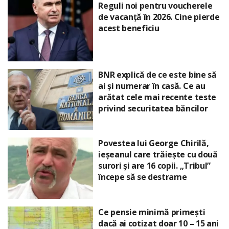
Reguli noi pentru voucherele
de vacanță în 2026. Cine pierde
acest beneficiu
BNR explică de ce este bine să
ai și numerar în casă. Ce au
arătat cele mai recente teste
privind securitatea băncilor
Povestea lui George Chirilă,
ieșeanul care trăiește cu două
surori și are 16 copii. „Tribul”
începe să se destrame
Ce pensie minimă primești
dacă ai cotizat doar 10 – 15 ani