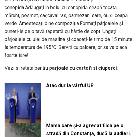
conopida.Adăugați în bolul cu conopidă ceapă tocată
mărunt, pesmet, cașcaval ras, parmezan, sare, ou și ceapă
verde. Amestecați bine compoziția.Formați pârjoalele și
puneți-le pe o tavă tapetată cu hârtie de copt. Ungeți
pârjoalele cu ulei de masline și coaceți-le timp de 15 minute
la temperatura de 195°C. Serviti cu palcere, or sa va placa
foarte tare!
Vezi si reteta pentru
parjoale cu cartofi si ciuperci
:
Atac dur la vârful UE:
Mama care și-a agresat fiica pe o
stradă din Constanța, dusă la audieri.