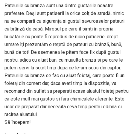
Pateurile cu branză sunt una dintre gustările noastre
preferate. Deși sunt patiserii la orice colț de stradă, nimic
nu se compară cu siguranța și gustul savuroaselor pateuri
cu brânză de casă. Mirosul pe care îl simți în propria
bucătărie nu poate fi reprodus de nicio patiserie, drept
urmare îți prezentăm o rețetă de pateuri cu brânză, bună,
bună de tot! De asemenea le pitem face fix după gustul
nostru, adica cu aluat bun, cu muuulta branza si pe care le
putem servi la scurt timp dupa ce le-am scos din cuptor.
Pateurile cu branza se fac cu aluat foietaj, care poate fi un
foietaj din comert dar, daca aveti timp la dispozitie, va
recomand din suflet sa preparati acasa aluatul foietaj pentru
ca este mult mai gustos si fara chimicalele aferente. Este
usor de preparat dar necesita ceva timp pentru odihna si
racirea aluatului.
Să începem!