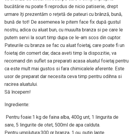
bucătărie nu poate fi reprodus de nicio patiserie, drept
urmare îți prezentăm o rețetă de pateuri cu brânză, bună,
bună de tot! De asemenea le pitem face fix după gustul
nostru, adica cu aluat bun, cu muuulta branza si pe care le
putem servi la scurt timp dupa ce le-am scos din cuptor.
Pateurile cu branza se fac cu aluat foietaj, care poate fi un
foietaj din comert dar, daca aveti timp la dispozitie, va
recomand din suflet sa preparati acasa aluatul foietaj pentru
ca este mult mai gustos si fara chimicalele aferente. Este
usor de preparat dar necesita ceva timp pentru odihna si
racirea aluatului.
Să începem!
Ingrediente:
Pentru foaie:1 kg de faina alba, 400g unt, 1 lingurita de
sare, 5 lingurite de otet, 500ml de apa calduta.
Pentru umplutura:300 gr branza, 1 ou, putin lapte