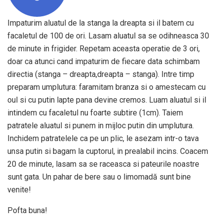
Impaturim aluatul de la stanga la dreapta si il batem cu
facaletul de 100 de ori. Lasam aluatul sa se odihneasca 30
de minute in frigider. Repetam aceasta operatie de 3 ori,
doar ca atunci cand impaturim de fiecare data schimbam
directia (stanga – dreapta,dreapta – stanga). Intre timp
preparam umplutura: faramitam branza si o amestecam cu
oul si cu putin lapte pana devine cremos. Luam aluatul si il
intindem cu facaletul nu foarte subtire (1cm). Taiem
patratele aluatul si punem in mijloc putin din umplutura.
Inchidem patratelele ca pe un plic, le asezam intr-o tava
unsa putin si bagam la cuptorul, in prealabil incins. Coacem
20 de minute, lasam sa se raceasca si pateurile noastre
sunt gata. Un pahar de bere sau o limomadă sunt bine
venite!
Pofta buna!