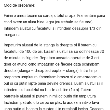
Mod de preparare:
Faina o amestecam cu sarea, otetul si apa. Framantam pana
cand avem un aluat bine legat (nu trebuie sa fie tare).
Intindem aluatul cu facaletul si intindem deasupra 1/3 din
margarina.
Impaturim aluatul de la stanga la dreapta si il batem cu
facaletul de 100 de ori. Lasam aluatul sa se odihneasca 30
de minute in frigider. Repetam aceasta operatie de 3 ori,
doar ca atunci cand impaturim de fiecare data schimbam
directia (stanga – dreapta,dreapta – stanga). Intre timp
preparam umplutura: faramitam branza si o amestecam cu
oul si cu putin lapte pana devine cremos. Luam aluatul si il
intindem cu facaletul nu foarte subtire (1cm). Taiem
patratele aluatul si punem in mijloc putin din umplutura.
Inchidem patratelele ca pe un plic, le asezam intr-o tava
unsa putin si bagam la cuptorul, in prealabil incins. Coacem