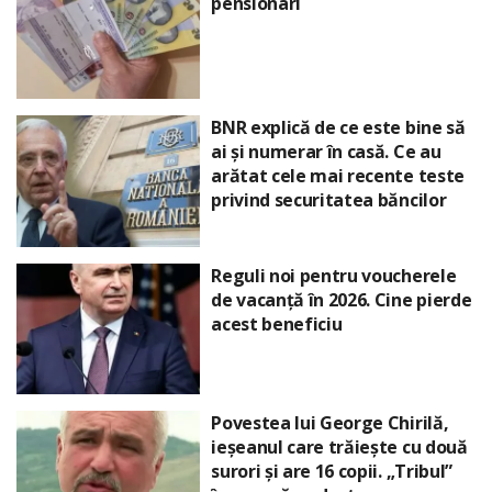
pensionari
BNR explică de ce este bine să
ai și numerar în casă. Ce au
arătat cele mai recente teste
privind securitatea băncilor
Reguli noi pentru voucherele
de vacanță în 2026. Cine pierde
acest beneficiu
Povestea lui George Chirilă,
ieșeanul care trăiește cu două
surori și are 16 copii. „Tribul”