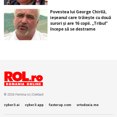
Povestea lui George Chirilă,
ieșeanul care trăiește cu două
surori și are 16 copii. „Tribul”
începe să se destrame
© 2026 Femina.ro |
Contact
cyber3.ai
cyber3.app
fasterup.com
ortodoxia.me