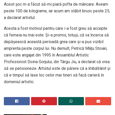
Acest șoc m-a făcut să-mi piară pofta de mâncare. Aveam
peste 100 de kilograme, iar acum am slăbit brusc peste 25,
a declarat artistul.
Acesta a fost motivul pentru care i-a fost greu să accepte
că femeia nu mai este. Și-a promis, totuși, că va încerca să
depășească această perioadă grea care și-a pus vizibil
amprenta peste corpul lui. Nu demult, Petrică Mâțu Stoian,
care este angajat din 1995 în Ansamblul Artistic
Profesionist Doina Gorjului, din Târgu Jiu, a declarat că vrea
să se pensioneze. Artistul este de părere că a îmbătrânit și
că e timpul să lase loc celor mai tineri să facă carieră în
domeniul artistic.