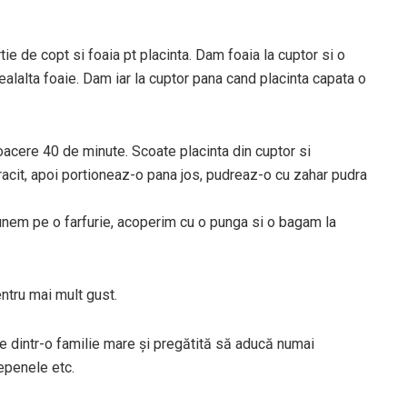
ie de copt si foaia pt placinta. Dam foaia la cuptor si o
lalta foaie. Dam iar la cuptor pana cand placinta capata o
oacere 40 de minute. Scoate placinta din cuptor si
racit, apoi portioneaz-o pana jos, pudreaz-o cu zahar pudra
 punem pe o farfurie, acoperim cu o punga si o bagam la
entru mai mult gust.
te dintr-o familie mare şi pregătită să aducă numai
pepenele etc.