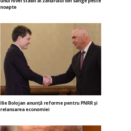
unui nivel stabil al zahărului din sânge peste
noapte
Ilie Bolojan anunță reforme pentru PNRR și
relansarea economiei