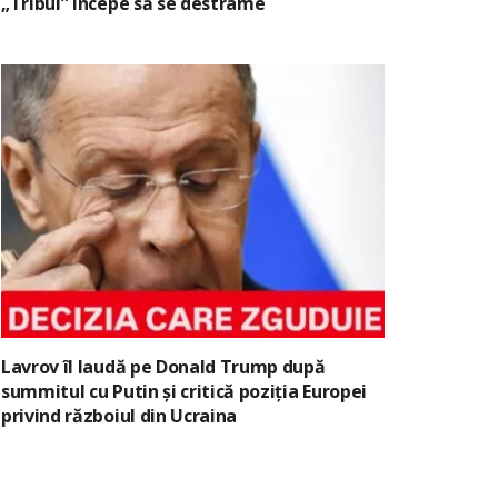
„Tribul” începe să se destrame
Lavrov îl laudă pe Donald Trump după
summitul cu Putin și critică poziția Europei
privind războiul din Ucraina