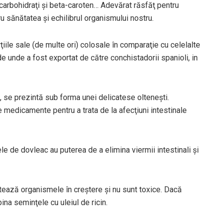
carbohidraţi şi beta-caroten… Adevărat răsfăţ pentru
ru sănătatea şi echilibrul organismului nostru.
iile sale (de multe ori) colosale în comparaţie cu celelalte
e unde a fost exportat de către conchistadorii spanioli, in
, se prezintă sub forma unei delicatese olteneşti.
medicamente pentru a trata de la afecţiuni intestinale
ele de dovleac au puterea de a elimina viermii intestinali şi
ează organismele în creştere şi nu sunt toxice. Dacă
bina seminţele cu uleiul de ricin.