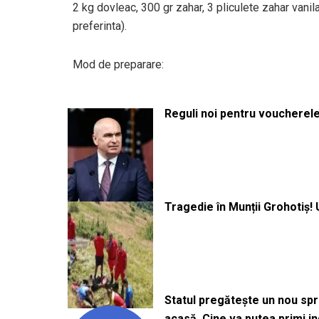
2 kg dovleac, 300 gr zahar, 3 pliculete zahar vanil
preferinta).
Mod de preparare:
Reguli noi pentru voucherele
Tragedie în Munții Grohotiș! 
Statul pregătește un nou sprij
acasă. Cine va putea primi i