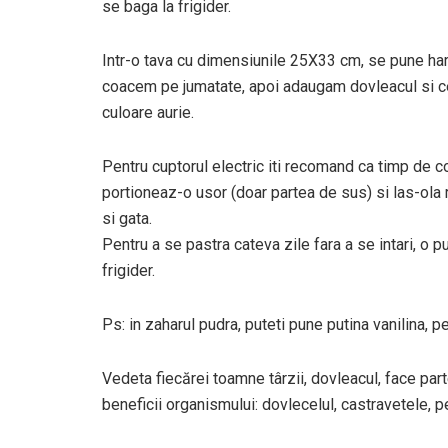
se baga la frigider.
Intr-o tava cu dimensiunile 25X33 cm, se pune hart
coacem pe jumatate, apoi adaugam dovleacul si cea
culoare aurie.
Pentru cuptorul electric iti recomand ca timp de c
portioneaz-o usor (doar partea de sus) si las-ola 
si gata.
Pentru a se pastra cateva zile fara a se intari, o
frigider.
Ps: in zaharul pudra, puteti pune putina vanilina, p
Vedeta fiecărei toamne târzii, dovleacul, face par
beneficii organismului: dovlecelul, castravetele, 