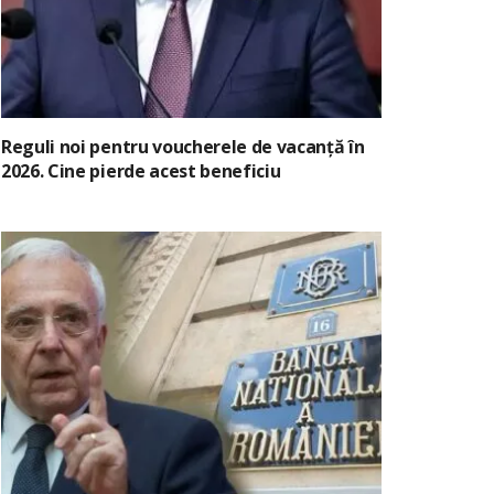
Reguli noi pentru voucherele de vacanță în
2026. Cine pierde acest beneficiu