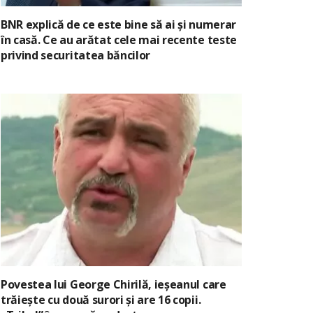
BNR explică de ce este bine să ai și numerar
în casă. Ce au arătat cele mai recente teste
privind securitatea băncilor
Povestea lui George Chirilă, ieșeanul care
trăiește cu două surori și are 16 copii.