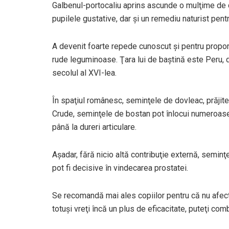
Galbenul-portocaliu aprins ascunde o mulţime de 
pupilele gustative, dar şi un remediu naturist pent
A devenit foarte repede cunoscut şi pentru proporţ
rude leguminoase. Ţara lui de baştină este Peru, d
secolul al XVI-lea.
În spaţiul românesc, seminţele de dovleac, prăjite
Crude, seminţele de bostan pot înlocui numeroase 
până la dureri articulare.
Aşadar, fără nicio altă contribuţie externă, seminţ
pot fi decisive în vindecarea prostatei.
Se recomandă mai ales copiilor pentru că nu afect
totuşi vreţi încă un plus de eficacitate, puteţi com