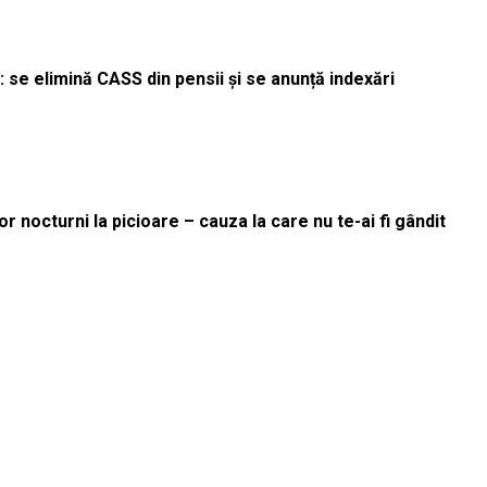
 se elimină CASS din pensii și se anunță indexări
r nocturni la picioare – cauza la care nu te-ai fi gândit