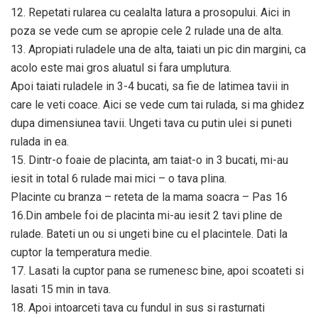
12. Repetati rularea cu cealalta latura a prosopului. Aici in
poza se vede cum se apropie cele 2 rulade una de alta.
13. Apropiati ruladele una de alta, taiati un pic din margini, ca
acolo este mai gros aluatul si fara umplutura.
Apoi taiati ruladele in 3-4 bucati, sa fie de latimea tavii in
care le veti coace. Aici se vede cum tai rulada, si ma ghidez
dupa dimensiunea tavii. Ungeti tava cu putin ulei si puneti
rulada in ea.
15. Dintr-o foaie de placinta, am taiat-o in 3 bucati, mi-au
iesit in total 6 rulade mai mici – o tava plina.
Placinte cu branza – reteta de la mama soacra – Pas 16
16.Din ambele foi de placinta mi-au iesit 2 tavi pline de
rulade. Bateti un ou si ungeti bine cu el placintele. Dati la
cuptor la temperatura medie.
17. Lasati la cuptor pana se rumenesc bine, apoi scoateti si
lasati 15 min in tava.
18. Apoi intoarceti tava cu fundul in sus si rasturnati