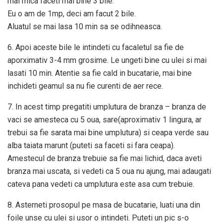
mai mica faceti mai bine 3 bile.
Eu o am de 1mp, deci am facut 2 bile.
Aluatul se mai lasa 10 min sa se odihneasca.
6. Apoi aceste bile le intindeti cu facaletul sa fie de
aporximativ 3-4 mm grosime. Le ungeti bine cu ulei si mai
lasati 10 min. Atentie sa fie cald in bucatarie, mai bine
inchideti geamul sa nu fie curenti de aer rece.
7. In acest timp pregatiti umplutura de branza – branza de
vaci se amesteca cu 5 oua, sare(aproximativ 1 lingura, ar
trebui sa fie sarata mai bine umplutura) si ceapa verde sau
alba taiata marunt (puteti sa faceti si fara ceapa).
Amestecul de branza trebuie sa fie mai lichid, daca aveti
branza mai uscata, si vedeti ca 5 oua nu ajung, mai adaugati
cateva pana vedeti ca umplutura este asa cum trebuie.
8. Asterneti prosopul pe masa de bucatarie, luati una din
foile unse cu ulei si usor o intindeti. Puteti un pic s-o