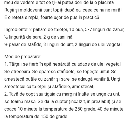
meu de vedere e tot ce ţi–ai putea dori de la o placinta.
Ruşii şi moldovenii sunt topiţi după ea, ceea ce nu ne miră!
E o reţeta simplă, foarte uşor de pus în practică
Ingrediente: 2 pahare de tăieţei, 10 ouă, 5-7 linguri de zahăr,
½ linguriţă de sare, 2 g de vanilină,
½ pahar de stafide, 3 linguri de unt, 2 linguri de ulei vegetal.
Mod de preparare:
1. Tăiţeii se fierb în apă nesărată cu adaos de ulei vegetal.
Se strecoară. Se opăresc stafidele, se topeşte untul. Se
amestecă ouăle cu zahăr şi sare, se adaugă vanilină. Uniţi
amestecul cu tăieţeii şi stafidele, amestecaţi.
2. Tavă de copt sau tigaia cu margini înalte se unge cu unt,
se toarnă masă. Se da la cuptor (încălzit, în prealabil) şi se
coace 10 minute la temperatura de 250 grade, 40 de minute
la temperatura de 150 de grade.