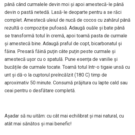
până când curmalele devin moi și apoi amestecă-le până
devin o pastă netedă. Lasă-le deoparte pentru a se răci
complet. Amestecă uleiul de nucă de cocos cu zahărul până
rezultă o compoziție pufoasă. Adaugă ouăle și bate până
se transformă totul în cremă, apoi toarnă pasta de curmale
și amestecă bine. Adaugă praful de copt, bicarbonatul și
făina. Presară făină puțin câte puțin peste curmale și
amestecă ușor cu o spatulă. Pune esența de vanilie și
bucățile de curmale tocate. Toarnă totul într-o tigaie unsă cu
unt și dă-o la cuptorul preîncălzit (180 C) timp de
aproximativ 50 minute. Consumă prăjitura cu lapte cald sau
ceai pentru o desfătare completă.
Așadar să nu uităm: cu cât mai echilibrat și mai natural, cu
atât mai sănătos și mai benefic!