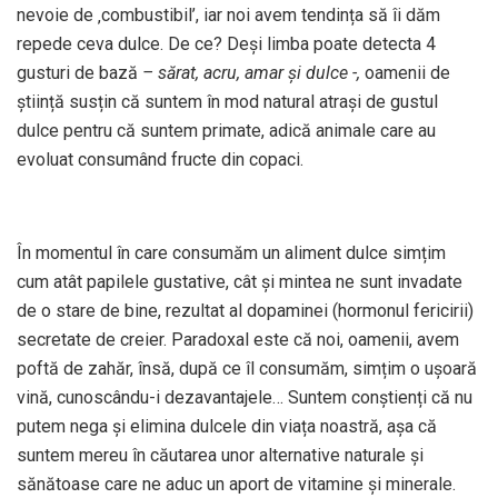
nevoie de ‚combustibil’, iar noi avem tendința să îi dăm
repede ceva dulce. De ce? Deși limba poate detecta 4
gusturi de bază
– sărat, acru, amar și dulce -,
oamenii de
știință susțin că suntem în mod natural atrași de gustul
dulce pentru că suntem primate, adică animale care au
evoluat consumând fructe din copaci.
În momentul în care consumăm un aliment dulce simțim
cum atât papilele gustative, cât și mintea ne sunt invadate
de o stare de bine, rezultat al dopaminei (hormonul fericirii)
secretate de creier. Paradoxal este că noi, oamenii, avem
poftă de zahăr, însă, după ce îl consumăm, simțim o ușoară
vină, cunoscându-i dezavantajele… Suntem conștienți că nu
putem nega și elimina dulcele din viața noastră, așa că
suntem mereu în căutarea unor alternative naturale și
sănătoase care ne aduc un aport de vitamine și minerale.