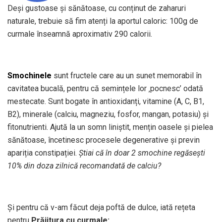
Deși gustoase și sănătoase, cu conținut de zaharuri
naturale, trebuie să fim atenți la aportul caloric: 100g de
curmale înseamnă aproximativ 290 calorii.
Smochinele
sunt fructele care au un sunet memorabil în
cavitatea bucală, pentru că semințele lor ‚pocnesc’ odată
mestecate. Sunt bogate în antioxidanți, vitamine (A, C, B1,
B2), minerale (calciu, magneziu, fosfor, mangan, potasiu) și
fitonutrienti. Ajută la un somn liniștit, mențin oasele și pielea
sănătoase, încetinesc procesele degenerative și previn
apariția constipației.
Știai că în doar 2 smochine regăsești
10% din doza zilnică recomandată de calciu?
Și pentru că v-am făcut deja poftă de dulce, iată rețeta
pentru
Prăjitura cu curmale: