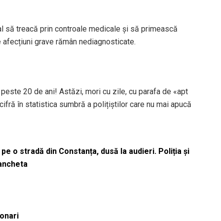
nual să treacă prin controale medicale și să primească
te afecțiuni grave rămân nediagnosticate.
 peste 20 de ani! Astăzi, mori cu zile, cu parafa de «apt
ifră în statistica sumbră a polițiștilor care nu mai apucă
pe o stradă din Constanța, dusă la audieri. Poliția și
 ancheta
ionari