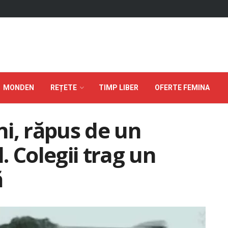
MONDEN
REȚETE
TIMP LIBER
OFERTE FEMINA
ani, răpus de un
 Colegii trag un
ă