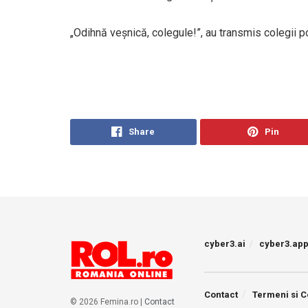
„Odihnă veșnică, colegule!”, au transmis colegii pol
Share
Pin
cyber3.ai
cyber3.ap
Contact
Termeni si C
© 2026 Femina.ro |
Contact