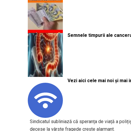
Semnele timpurii ale canceru
Vezi aici cele mai noi și mai i
Sindicatul subliniază că speranța de viață a poliți
decese la vârste fragede crește alarmant.