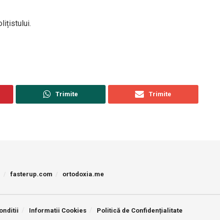
ițistului.
Trimite
Trimite
p
fasterup.com
ortodoxia.me
onditii
Informatii Cookies
Politică de Confidențialitate