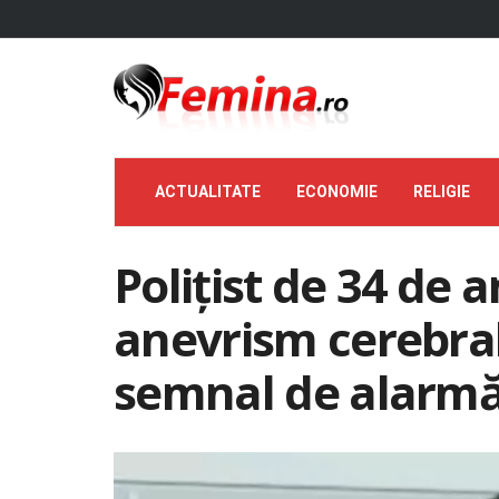
ACTUALITATE
ECONOMIE
RELIGIE
Polițist de 34 de 
anevrism cerebral.
semnal de alarm