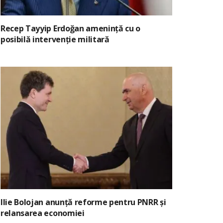
Recep Tayyip Erdoğan amenință cu o
posibilă intervenție militară
Ilie Bolojan anunță reforme pentru PNRR și
relansarea economiei