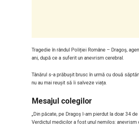
Tragedie în rândul Poliției Române – Dragoș, agent 
ani, după ce a suferit un anevrism cerebral.
Tânărul s-a prăbușit brusc în urmă cu două săptămâ
nu au mai reușit să îi salveze viața.
Mesajul colegilor
„Din păcate, pe Dragoș l-am pierdut la doar 34 de a
Verdictul medicilor a fost unul nemilos: anevrism c