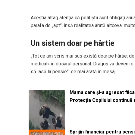
Aceștia atrag atenția că polițiștii sunt obligați a
parafa de „apt”, însă realitatea arată altceva: mul
Un sistem doar pe hârtie
„Tot ce am scris mai sus există doar pe hârtie, de
medical» în dosarul personal. Dragoș va deveni o c
să iasă la pensie”, se mai arată în mesaj.
Mama care și-a agresat fiica 
Protecția Copilului continuă
Sprijin financiar pentru pens