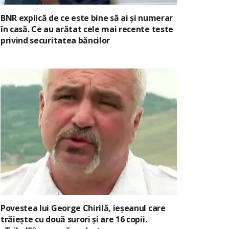
BNR explică de ce este bine să ai și numerar
în casă. Ce au arătat cele mai recente teste
privind securitatea băncilor
Povestea lui George Chirilă, ieșeanul care
trăiește cu două surori și are 16 copii.