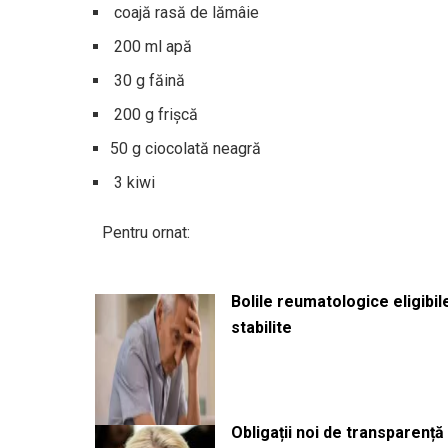
coajă rasă de lămâie
200 ml apă
30 g făină
200 g frişcă
50 g ciocolată neagră
3 kiwi
Pentru ornat:
Bolile reumatologice eligibi
stabilite
Obligații noi de transparenț