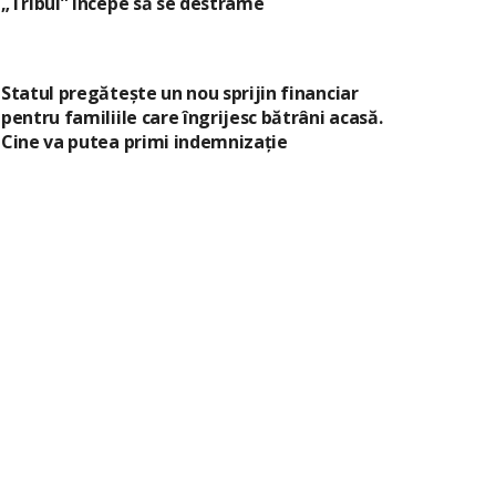
„Tribul” începe să se destrame
Statul pregătește un nou sprijin financiar
pentru familiile care îngrijesc bătrâni acasă.
Cine va putea primi indemnizație