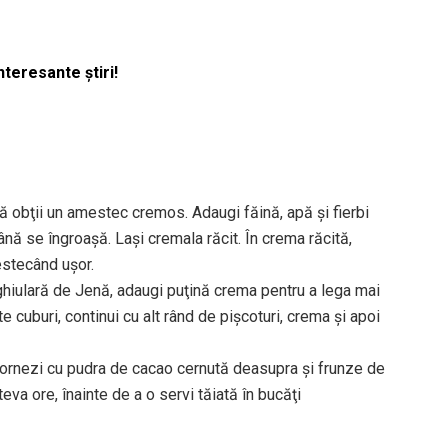
nteresante știri!
nă obţii un amestec cremos. Adaugi făină, apă şi fierbi
ă se îngroaşă. Laşi cremala răcit. În crema răcită,
estecând uşor.
ghiulară de Jenă, adaugi puţină crema pentru a lega mai
te cuburi, continui cu alt rând de pişcoturi, crema şi apoi
i ornezi cu pudra de cacao cernută deasupra şi frunze de
teva ore, înainte de a o servi tăiată în bucăţi