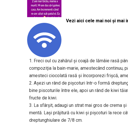
Vezi aici cele mai noi și mai i
1. Freci oul cu zahărul şi coajă de lămâie rasă pâ
compoziţia la bain-marie, amestecând continuu, pân
amesteci ciocolată rasă şi încorporezi frişcă, am
2. Aşezi un rând de pişcoturi într-o formă dreptun
bine piscoturile între ele, apoi un rând de kiwi tăia
fructe de kiwi.
3. La sfârşit, adaugi un strat mai gros de crema ş
mentă. Laşi prăjitură cu kiwi şi pişcoturi la rece câ
dreptunghiulare de 7/8 cm.