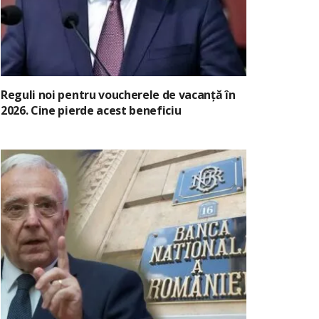
Reguli noi pentru voucherele de vacanță în
2026. Cine pierde acest beneficiu