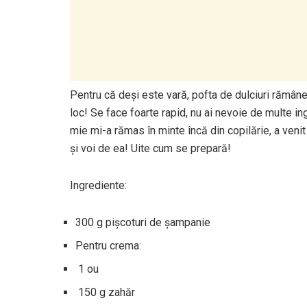
Pentru că deși este vară, pofta de dulciuri rămâne l
loc! Se face foarte rapid, nu ai nevoie de multe in
mie mi-a rămas în minte încă din copilărie, a veni
și voi de ea! Uite cum se prepară!
Ingrediente:
300 g pişcoturi de şampanie
Pentru crema:
1 ou
150 g zahăr