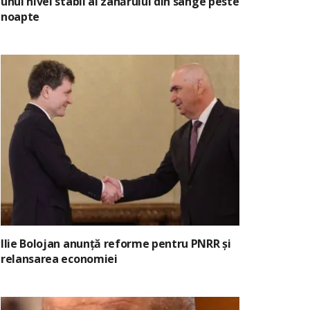
unui nivel stabil al zahărului din sânge peste
noapte
Ilie Bolojan anunță reforme pentru PNRR și
relansarea economiei