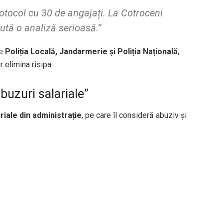
otocol cu 30 de angajați. La Cotroceni
cută o analiză serioasă.”
re
Poliția Locală, Jandarmerie și Poliția Națională
,
 elimina risipa.
buzuri salariale”
riale din administrație
, pe care îl consideră abuziv și