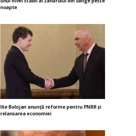
unui nivel stabil al zahărului din sânge peste
noapte
Ilie Bolojan anunță reforme pentru PNRR și
relansarea economiei