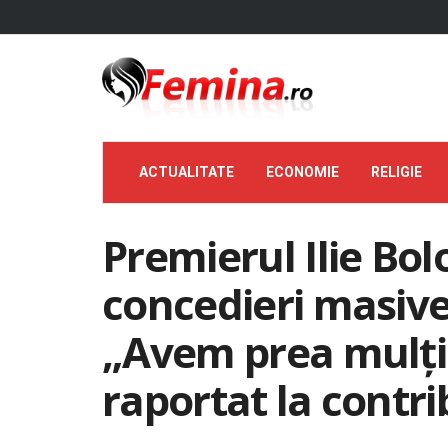
ACTUALITATE
ECONOMIE
RELIGIE
Premierul Ilie Bo
concedieri masive
„Avem prea mulți 
raportat la contri