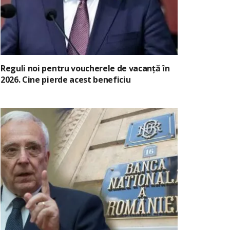
Reguli noi pentru voucherele de vacanță în
2026. Cine pierde acest beneficiu