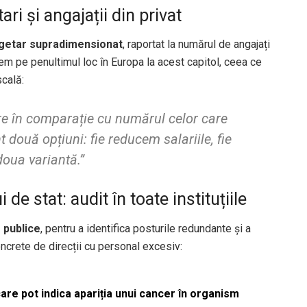
ri și angajații din privat
ugetar supradimensionat
, raportat la numărul de angajați
ntem pe penultimul loc în Europa la acest capitol, ceea ce
scală:
e în comparație cu numărul celor care
două opțiuni: fie reducem salariile, fie
oua variantă.”
de stat: audit în toate instituțiile
r publice
, pentru a identifica posturile redundante și a
ncrete de direcții cu personal excesiv:
re pot indica apariția unui cancer în organism