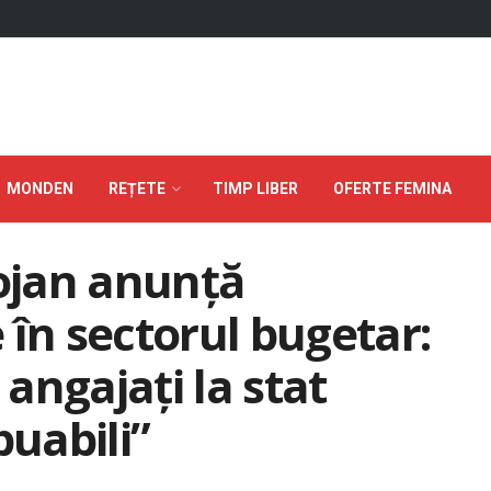
MONDEN
REȚETE
TIMP LIBER
OFERTE FEMINA
lojan anunță
 în sectorul bugetar:
angajați la stat
buabili”