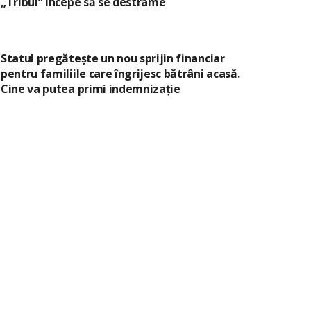
„Tribul” începe să se destrame
Statul pregătește un nou sprijin financiar
pentru familiile care îngrijesc bătrâni acasă.
Cine va putea primi indemnizație