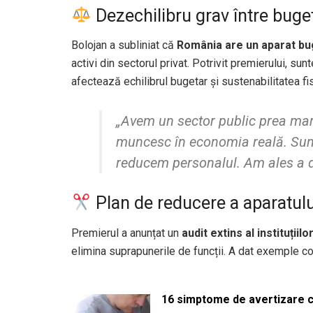
Dezechilibru grav între bugeta
Bolojan a subliniat că
România are un aparat b
activi din sectorul privat. Potrivit premierului, su
afectează echilibrul bugetar și sustenabilitatea fi
„Avem un sector public prea mar
muncesc în economia reală. Sunt 
reducem personalul. Am ales a d
Plan de reducere a aparatului 
Premierul a anunțat un
audit extins al instituțiilo
elimina suprapunerile de funcții. A dat exemple co
16 simptome de avertizare ca