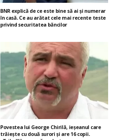
BNR explică de ce este bine să ai și numerar
în casă. Ce au arătat cele mai recente teste
privind securitatea băncilor
Povestea lui George Chirilă, ieșeanul care
trăiește cu două surori și are 16 copii.