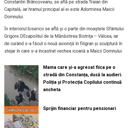
Constantin Brâncoveanu, se află pe strada Traian din
Capitală, iar hramul principal al ei este Adormirea Maicii
Domnului.
În interiorul bisericii se află și o parte din moaștele Sfântului
Grigore DEcapolitul de la Mănăstirea Bistrița – Vâlcea, iar
de curând s-a făcut o nouă axioniță în filigran și sculptură în
stejar în care s-a încastrat vechea icoană a Maicii Domnului.
Mama care și-a agresat fiica pe o
stradă din Constanța, dusă la audieri.
Poliția și Protecția Copilului continuă
ancheta
Sprijin financiar pentru pensionari