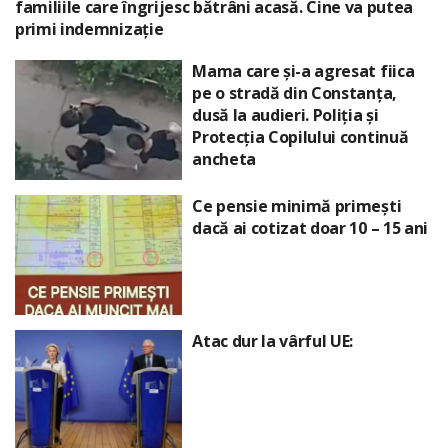
familiile care îngrijesc bătrâni acasă. Cine va putea
primi indemnizație
Mama care și-a agresat fiica
pe o stradă din Constanța,
dusă la audieri. Poliția și
Protecția Copilului continuă
ancheta
Ce pensie minimă primești
dacă ai cotizat doar 10 – 15 ani
Atac dur la vârful UE: