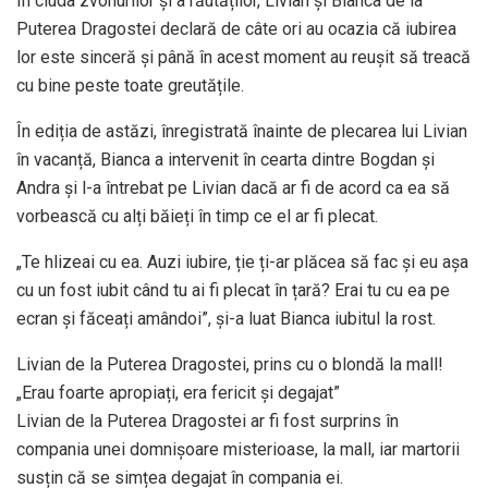
În ciuda zvonurilor și a răutăților, Livian și Bianca de la
Puterea Dragostei declară de câte ori au ocazia că iubirea
lor este sinceră și până în acest moment au reușit să treacă
cu bine peste toate greutățile.
În ediția de astăzi, înregistrată înainte de plecarea lui Livian
în vacanță, Bianca a intervenit în cearta dintre Bogdan și
Andra și l-a întrebat pe Livian dacă ar fi de acord ca ea să
vorbească cu alți băieți în timp ce el ar fi plecat.
„Te hlizeai cu ea. Auzi iubire, ție ți-ar plăcea să fac și eu așa
cu un fost iubit când tu ai fi plecat în țară? Erai tu cu ea pe
ecran și făceați amândoi”, și-a luat Bianca iubitul la rost.
Livian de la Puterea Dragostei, prins cu o blondă la mall!
„Erau foarte apropiați, era fericit și degajat”
Livian de la Puterea Dragostei ar fi fost surprins în
compania unei domnișoare misterioase, la mall, iar martorii
susțin că se simțea degajat în compania ei.