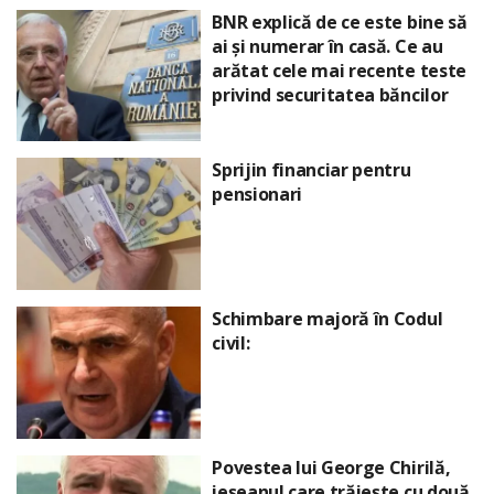
BNR explică de ce este bine să
ai și numerar în casă. Ce au
arătat cele mai recente teste
privind securitatea băncilor
Sprijin financiar pentru
pensionari
Schimbare majoră în Codul
civil:
Povestea lui George Chirilă,
ieșeanul care trăiește cu două