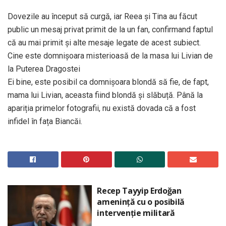
Dovezile au început să curgă, iar Reea și Tina au făcut
public un mesaj privat primit de la un fan, confirmand faptul
că au mai primit și alte mesaje legate de acest subiect.
Cine este domnișoara misterioasă de la masa lui Livian de
la Puterea Dragostei
Ei bine, este posibil ca domnișoara blondă să fie, de fapt,
mama lui Livian, aceasta fiind blondă și slăbuță. Până la
apariția primelor fotografii, nu există dovada că a fost
infidel în fața Biancăi.
Recep Tayyip Erdoğan
amenință cu o posibilă
intervenție militară