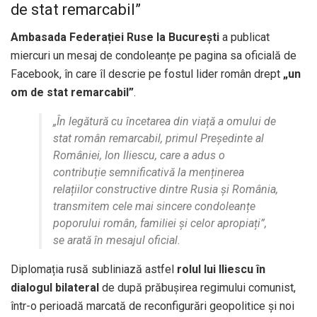
de stat remarcabil”
Ambasada Federației Ruse la București
a publicat
miercuri un mesaj de condoleanțe pe pagina sa oficială de
Facebook, în care îl descrie pe fostul lider român drept
„un
om de stat remarcabil”
.
„În legătură cu încetarea din viață a omului de
stat român remarcabil, primul Președinte al
României, Ion Iliescu, care a adus o
contribuție semnificativă la menținerea
relațiilor constructive dintre Rusia și România,
transmitem cele mai sincere condoleanțe
poporului român, familiei și celor apropiați”,
se arată în mesajul oficial.
Diplomația rusă subliniază astfel
rolul lui Iliescu în
dialogul bilateral
de după prăbușirea regimului comunist,
într-o perioadă marcată de reconfigurări geopolitice și noi