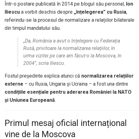
Într-o postare publicată în 2014 pe blogul său personal,
Ion
Iliescu
a vorbit deschis despre
„înțelegerea” cu Rusia
,
referindu-se la procesul de normalizare a relațiilor bilaterale
din timpul mandatului său.
„Da, România a avut o înțelegere cu Federația
Rusă, privitoare la normalizarea relațiilor, în
urma vizitei pe care am făcut-o la Moscova, în
2004”, scria Iliescu.
Fostul președinte explica atunci că
normalizarea relațiilor
externe
– cu Rusia, Ungaria și Ucraina – a fost una dintre
condițiile esențiale pentru aderarea României la NATO
și Uniunea Europeană
.
Primul mesaj oficial internațional
vine de la Moscova