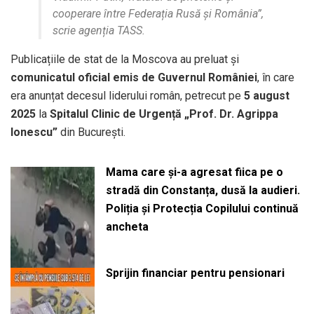
cooperare între Federația Rusă și România”,
scrie agenția TASS.
Publicațiile de stat de la Moscova au preluat și
comunicatul oficial emis de Guvernul României
, în care
era anunțat decesul liderului român, petrecut pe
5 august
2025
la
Spitalul Clinic de Urgență „Prof. Dr. Agrippa
Ionescu”
din București.
Mama care și-a agresat fiica pe o
stradă din Constanța, dusă la audieri.
Poliția și Protecția Copilului continuă
ancheta
Sprijin financiar pentru pensionari