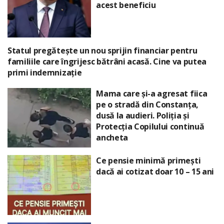
acest beneficiu
Statul pregătește un nou sprijin financiar pentru
familiile care îngrijesc bătrâni acasă. Cine va putea
primi indemnizație
Mama care și-a agresat fiica
pe o stradă din Constanța,
dusă la audieri. Poliția și
Protecția Copilului continuă
ancheta
Ce pensie minimă primești
dacă ai cotizat doar 10 – 15 ani