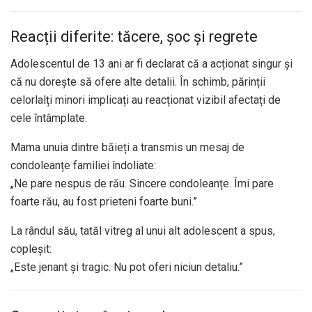
Reacții diferite: tăcere, șoc și regrete
Adolescentul de 13 ani ar fi declarat că a acționat singur și
că nu dorește să ofere alte detalii. În schimb, părinții
celorlalți minori implicați au reacționat vizibil afectați de
cele întâmplate.
Mama unuia dintre băieți a transmis un mesaj de
condoleanțe familiei îndoliate:
„Ne pare nespus de rău. Sincere condoleanțe. Îmi pare
foarte rău, au fost prieteni foarte buni.”
La rândul său, tatăl vitreg al unui alt adolescent a spus,
copleșit:
„Este jenant și tragic. Nu pot oferi niciun detaliu.”