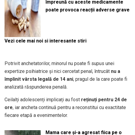
împreună cu aceste medicamente
poate provoca reacții adverse grave
Vezi cele mai noi si interesante stiri
Potrivit anchetatorilor, minorul nu poate fi supus unei
expertize psihiatrice și nici cercetat penal, întrucât
nu a
împlinit vârsta legală de 14 ani
, pragul de la care poate fi
analizată răspunderea penală.
Ceilalți adolescenți implicați au fost
reținuți pentru 24 de
ore
, iar ancheta continuă pentru a reconstitui cu exactitate
fiecare etapă a evenimentelor.
Mama care și-a agresat fiica pe o