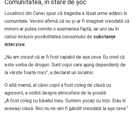
Comunitatea, în stare de șoc
Localnicii din Cenei spun că tragedia a lăsat urme adânci în
comunitate. Vecinii afirmă că nu și-ar fi imaginat vreodată că
minorii ar putea comite o asemenea faptă, iar unii iau în
calcul inclusiv posibilitatea consumului de
substanțe
interzise
.
„Nu am crezut că ar fi fost capabil de așa ceva. Eu cred că
este vorba de droguri. Sunt copii care ajung dependenți de
la vârste foarte mici”, a declarat un localnic.
O altă mamă, al cărei copil a fost coleg de clasă cu
agresorii, a vorbit despre atmosfera de la școală:
„A fost coleg cu băiatul meu. Suntem șocați cu toții. Erau în
aceeași clasă. Nici nu ne-am fi gândit vreodată la așa ceva.”