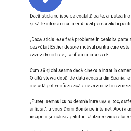
Dacă sticla nu iese pe cealaltă parte, ar putea fi 
și să te întorci cu un membru al personalului pentru
„Dacă sticla iese fără probleme în cealaltă parte a p
dezvăluit Esther despre motivul pentru care este b
cazezi la un hotel, conform mirror.co.uk.
Cum să-ți dai seama dacă cineva a intrat în cameră
O altă stewardesă, de data aceasta din Spania, le
metodă pot verifica dacă cineva a intrat în camera 
„Puneți semnul cu nu deranja între ușă și toc, astf
ai lipsit”, a spus Demi Bonita pe internet. Apoi a a
încăperii și inclusiv patul, în căutarea camerelor a