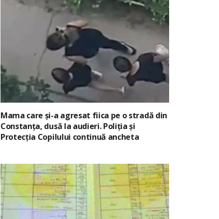
Mama care și-a agresat fiica pe o stradă din
Constanța, dusă la audieri. Poliția și
Protecția Copilului continuă ancheta