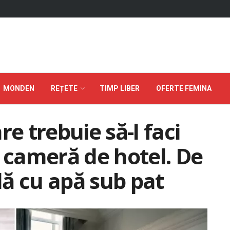
MONDEN
REȚETE
TIMP LIBER
OFERTE FEMINA
re trebuie să-l faci
o cameră de hotel. De
clă cu apă sub pat