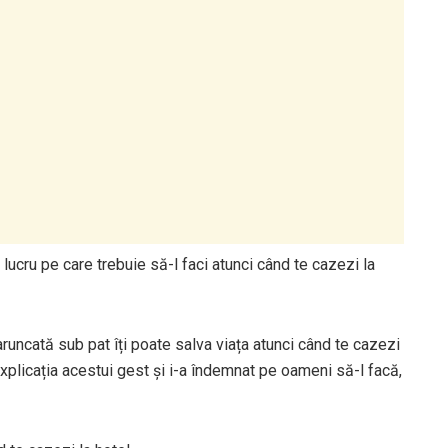
lucru pe care trebuie să-l faci atunci când te cazezi la
runcată sub pat îți poate salva viața atunci când te cazezi
xplicația acestui gest și i-a îndemnat pe oameni să-l facă,