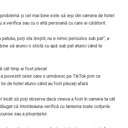
o problemă și cel mai bine este să ieși din camera de hotel
 a verifica sau cu o altă persoană cu care ai călătorit.
atului, poți sta liniștit, nu e nimic periculos sub pat”, a
ine să arunci o sticlă cu apă sub pat atunci când te
 cât timp ai fost plecat
-a povestit celor care o urmăresc pe TikTok prin ce
lor de hotel atunci când au fost plecați afară.
el încât să poți observa dacă cineva a fost în camera ta cât
dăugat că întotdeauna verifică cu lanterna toate colțurile
scunse sau a ploșnițelor.