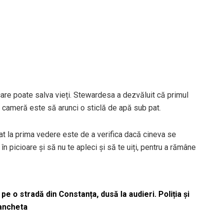
care poate salva vieți. Stewardesa a dezvăluit că primul
în cameră este să arunci o sticlă de apă sub pat.
at la prima vedere este de a verifica dacă cineva se
în picioare și să nu te apleci și să te uiți, pentru a rămâne
pe o stradă din Constanța, dusă la audieri. Poliția și
 ancheta