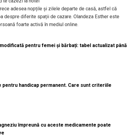
d te cazezi la hotel
trece adesea nopțile și zilele departe de casă, astfel că
ba despre diferite spații de cazare. Olandeza Esther este
rsoană foarte activă în mediul online.
odificată pentru femei și bărbați: tabel actualizat până
le pentru handicap permanent. Care sunt criteriile
magneziu împreună cu aceste medicamente poate
ve