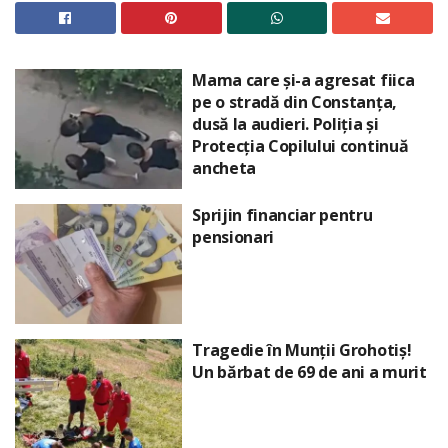
Mama care și-a agresat fiica
pe o stradă din Constanța,
dusă la audieri. Poliția și
Protecția Copilului continuă
ancheta
Sprijin financiar pentru
pensionari
Tragedie în Munții Grohotiș!
Un bărbat de 69 de ani a murit