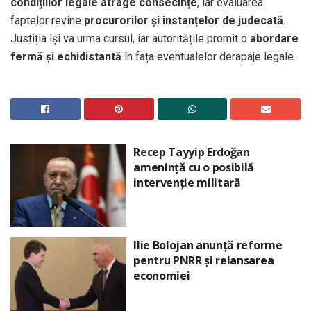
condițiilor legale atrage consecințe
, iar evaluarea
faptelor revine
procurorilor și instanțelor de judecată
.
Justiția își va urma cursul, iar autoritățile promit o
abordare
fermă și echidistantă
în fața eventualelor derapaje legale.
Recep Tayyip Erdoğan
amenință cu o posibilă
intervenție militară
Ilie Bolojan anunță reforme
pentru PNRR și relansarea
economiei