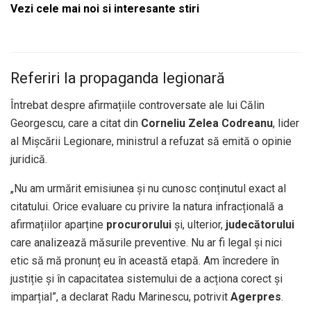
Vezi cele mai noi si interesante stiri
Referiri la propaganda legionară
Întrebat despre afirmațiile controversate ale lui Călin
Georgescu, care a citat din
Corneliu Zelea Codreanu
, lider
al Mișcării Legionare, ministrul a refuzat să emită o opinie
juridică.
„Nu am urmărit emisiunea și nu cunosc conținutul exact al
citatului. Orice evaluare cu privire la natura infracțională a
afirmațiilor aparține
procurorului
și, ulterior,
judecătorului
care analizează măsurile preventive. Nu ar fi legal și nici
etic să mă pronunț eu în această etapă. Am încredere în
justiție și în capacitatea sistemului de a acționa corect și
imparțial”, a declarat Radu Marinescu, potrivit
Agerpres
.