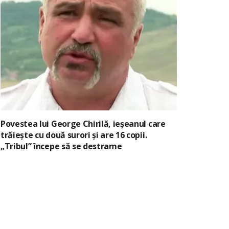
Povestea lui George Chirilă, ieșeanul care
trăiește cu două surori și are 16 copii.
„Tribul” începe să se destrame