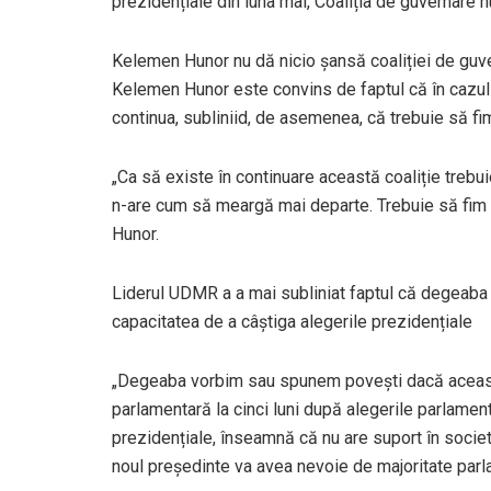
prezidențiale din luna mai, Coaliția de guvernare 
Kelemen Hunor nu dă nicio șansă coaliției de guv
Kelemen Hunor este convins de faptul că în cazul 
continua, subliniid, de asemenea, că trebuie să fim
„Ca să existe în continuare această coaliție trebu
n-are cum să meargă mai departe. Trebuie să fim c
Hunor.
Liderul UDMR a a mai subliniat faptul că degeaba
capacitatea de a câștiga alegerile prezidențiale
„Degeaba vorbim sau spunem povești dacă această 
parlamentară la cinci luni după alegerile parlament
prezidențiale, înseamnă că nu are suport în societ
noul președinte va avea nevoie de majoritate par