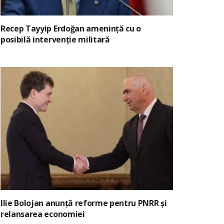
Recep Tayyip Erdoğan amenință cu o
posibilă intervenție militară
Ilie Bolojan anunță reforme pentru PNRR și
relansarea economiei