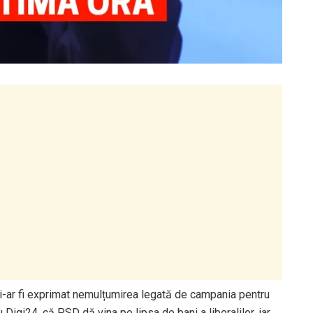
și-ar fi exprimat nemulțumirea legată de campania pentru
u Digi24, că PSD dă vina pe lipsa de bani a liberalilor, iar