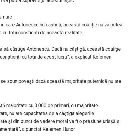
nu va putea supraviețui acestui eșec.
ernare
în care Antonescu nu câștigă, această coaliție nu va putea
 cu toții conștienți de această realitate.
ie să câștige Antonescu. Dacă nu câștigă, această coaliție
onștienți cu toții de acest lucru”, a explicat Kelemen
 se spun povești dacă această majoritate puternică nu are
majoritate cu 3.000 de primari, cu majoritate
are, nu are capacitatea de a câștiga alegerile
ate și din punct de vedere moral va fi o presiune uriașă și
lamentară”, a punctat Kelemen Hunor.