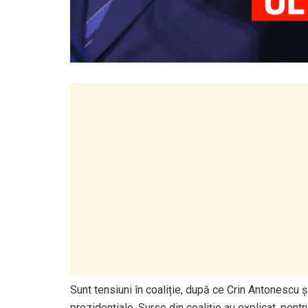
Sunt tensiuni în coaliție, după ce Crin Antonescu 
prezidențiale. Surse din coaliție au explicat, pentr