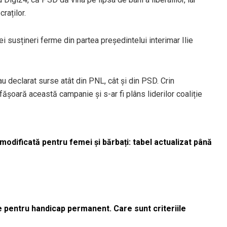
raților.
nei susțineri ferme din partea președintelui interimar Ilie
u declarat surse atât din PNL, cât și din PSD. Crin
ășoară această campanie și s-ar fi plâns liderilor coaliție
odificată pentru femei și bărbați: tabel actualizat până
le pentru handicap permanent. Care sunt criteriile