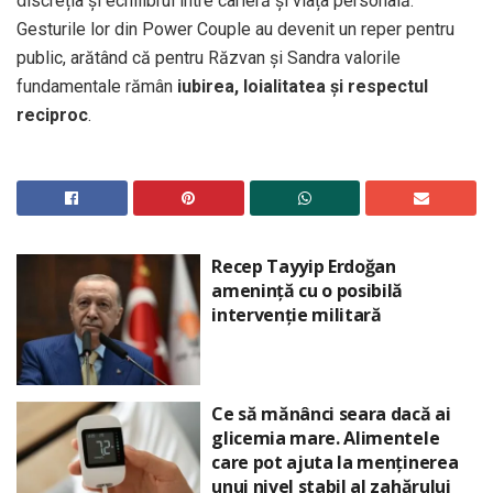
discreția și echilibrul între carieră și viața personală.
Gesturile lor din Power Couple au devenit un reper pentru
public, arătând că pentru Răzvan și Sandra valorile
fundamentale rămân
iubirea, loialitatea și respectul
reciproc
.
Recep Tayyip Erdoğan
amenință cu o posibilă
intervenție militară
Ce să mănânci seara dacă ai
glicemia mare. Alimentele
care pot ajuta la menținerea
unui nivel stabil al zahărului