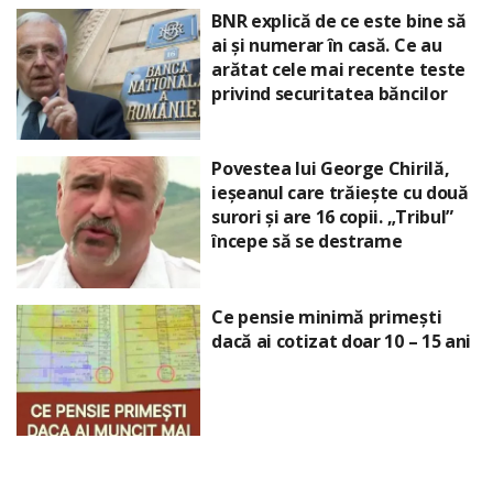
BNR explică de ce este bine să
ai și numerar în casă. Ce au
arătat cele mai recente teste
privind securitatea băncilor
Povestea lui George Chirilă,
ieșeanul care trăiește cu două
surori și are 16 copii. „Tribul”
începe să se destrame
Ce pensie minimă primești
dacă ai cotizat doar 10 – 15 ani