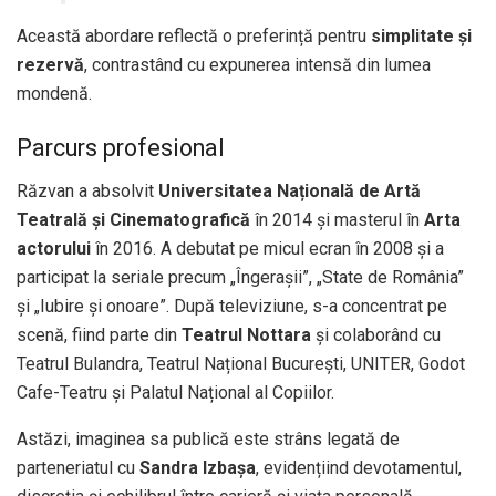
Această abordare reflectă o preferință pentru
simplitate și
rezervă
, contrastând cu expunerea intensă din lumea
mondenă.
Parcurs profesional
Răzvan a absolvit
Universitatea Națională de Artă
Teatrală și Cinematografică
în 2014 și masterul în
Arta
actorului
în 2016. A debutat pe micul ecran în 2008 și a
participat la seriale precum „Îngerașii”, „State de România”
și „Iubire și onoare”. După televiziune, s-a concentrat pe
scenă, fiind parte din
Teatrul Nottara
și colaborând cu
Teatrul Bulandra, Teatrul Național București, UNITER, Godot
Cafe-Teatru și Palatul Național al Copiilor.
Astăzi, imaginea sa publică este strâns legată de
parteneriatul cu
Sandra Izbașa
, evidențiind devotamentul,