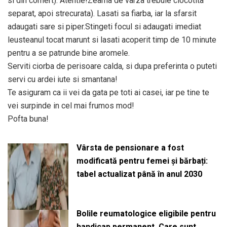
si din comert). Atentie!Zeama de varza trebuie clocotita
separat, apoi strecurata). Lasati sa fiarba, iar la sfarsit
adaugati sare si piper.Stingeti focul si adaugati imediat
leusteanul tocat marunt si lasati acoperit timp de 10 minute
pentru a se patrunde bine aromele.
Serviti ciorba de perisoare calda, si dupa preferinta o puteti
servi cu ardei iute si smantana!
Te asiguram ca ii vei da gata pe toti ai casei, iar pe tine te
vei surpinde in cel mai frumos mod!
Pofta buna!
Vârsta de pensionare a fost
modificată pentru femei și bărbați:
tabel actualizat până în anul 2030
Bolile reumatologice eligibile pentru
handicap permanent. Care sunt