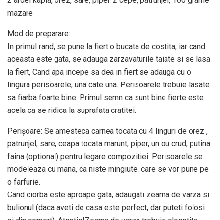
2 ardei kapia, orez, sare, piper, 2 cepe, patrunjel, 100 grame
mazare
Mod de preparare:
In primul rand, se pune la fiert o bucata de costita, iar cand
aceasta este gata, se adauga zarzavaturile taiate si se lasa
la fiert, Cand apa incepe sa dea in fiert se adauga cu o
lingura perisoarele, una cate una. Perisoarele trebuie lasate
sa fiarba foarte bine. Primul semn ca sunt bine fierte este
acela ca se ridica la suprafata cratitei.
Perișoare: Se amesteca carnea tocata cu 4 linguri de orez ,
patrunjel, sare, ceapa tocata marunt, piper, un ou crud, putina
faina (optional) pentru legare compozitiei. Perisoarele se
modeleaza cu mana, ca niste mingiute, care se vor pune pe
o farfurie.
Cand ciorba este aproape gata, adaugati zeama de varza si
bulionul (daca aveti de casa este perfect, dar puteti folosi