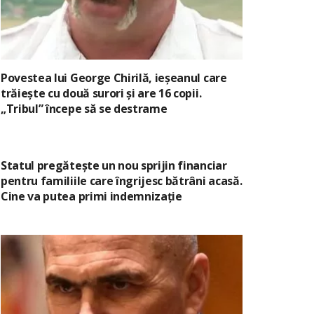
Povestea lui George Chirilă, ieșeanul care
trăiește cu două surori și are 16 copii.
„Tribul” începe să se destrame
Statul pregătește un nou sprijin financiar
pentru familiile care îngrijesc bătrâni acasă.
Cine va putea primi indemnizație