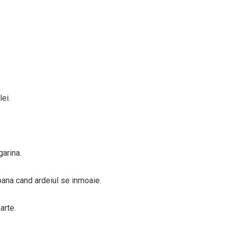
lei.
garina.
pana cand ardeiul se inmoaie.
arte.