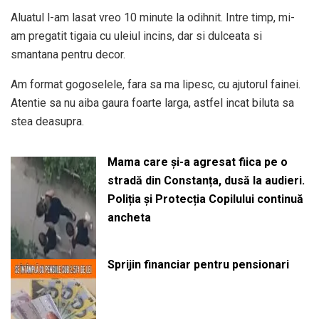
Aluatul l-am lasat vreo 10 minute la odihnit. Intre timp, mi-
am pregatit tigaia cu uleiul incins, dar si dulceata si
smantana pentru decor.
Am format gogoselele, fara sa ma lipesc, cu ajutorul fainei.
Atentie sa nu aiba gaura foarte larga, astfel incat biluta sa
stea deasupra.
Mama care și-a agresat fiica pe o
stradă din Constanța, dusă la audieri.
Poliția și Protecția Copilului continuă
ancheta
Sprijin financiar pentru pensionari