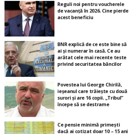
Reguli noi pentru voucherele
de vacanță în 2026. Cine pierde
acest beneficiu
BNR explică de ce este bine să
ai și numerar în casă. Ce au
arătat cele mai recente teste
privind securitatea băncilor
Povestea lui George Chirilă,
ieșeanul care trăiește cu două
surori și are 16 copii. „Tribul”
începe să se destrame
Ce pensie minimă primești
dacă ai cotizat doar 10 – 15 ani