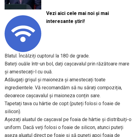
Vezi aici cele mai noi și mai
interesante știri!
Blatul. Încălziți cuptorul la 180 de grade.
Bateți ouăle într-un bol, dați cașcavalul prin răzătoare mare
și amestecați-l cu ouă.
Adăugați grișul și maioneza și amestecați toate
ingredientele. Vă recomandăm să nu sărați compoziția,
deoarece cașcavalul și maioneza conțin sare.
Tapetați tava cu hârtie de copt (puteți folosi o foaie de
silicon).
Așezați aluatul de cașcaval pe foaia de hârtie și distribuiți-o
uniform. Dacă veți folosi o foaie de silicon, atunci puteți
așeza aluatul direct pe foaie și să puneți apoi foaia de