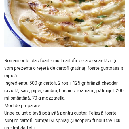
Românilor le plac foarte mult cartofii, de aceea astăzi îți
vom prezenta o rețetă de cartofi gratinați foarte gustoasă și
rapidă.
Ingrediente: 500 gr cartofi, 2 roșii, 125 gr brânză cheddar
răzuită, sare, piper, cimbru, busuioc, rozmarin, pătrunjel, 200
ml smântână, 70 g mozzarella.
Mod de preparare:
Unge cu unt o tavă potrivită pentru cuptor. Feliază foarte
subțire cartofii curățați și spălați și acoperă fundul tăvii cu
un strat de felii.