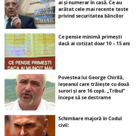
ai și numerar în casă. Ce au
arătat cele mai recente teste
privind securitatea băncilor
Ce pensie minimă primești
dacă ai cotizat doar 10 – 15 ani
Povestea lui George Chirilă,
ieșeanul care trăiește cu două
surori și are 16 copii. „Tribul”
începe să se destrame
Schimbare majoră în Codul
civil: