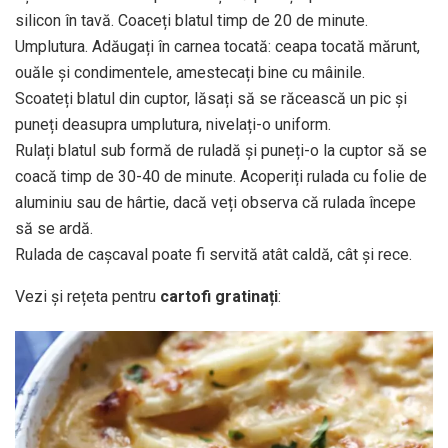
silicon în tavă. Coaceți blatul timp de 20 de minute.
Umplutura. Adăugați în carnea tocată: ceapa tocată mărunt,
ouăle și condimentele, amestecați bine cu mâinile.
Scoateți blatul din cuptor, lăsați să se răcească un pic și
puneți deasupra umplutura, nivelați-o uniform.
Rulați blatul sub formă de ruladă și puneți-o la cuptor să se
coacă timp de 30-40 de minute. Acoperiți rulada cu folie de
aluminiu sau de hârtie, dacă veți observa că rulada începe
să se ardă.
Rulada de cașcaval poate fi servită atât caldă, cât și rece.
Vezi și rețeta pentru
cartofi gratinați
: