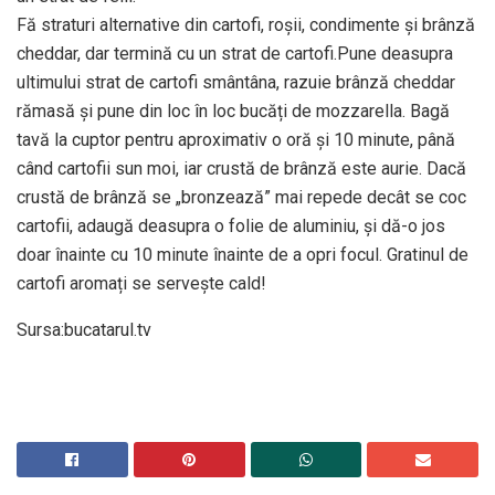
Fă straturi alternative din cartofi, roșii, condimente și brânză
cheddar, dar termină cu un strat de cartofi.Pune deasupra
ultimului strat de cartofi smântâna, razuie brânză cheddar
rămasă și pune din loc în loc bucăți de mozzarella. Bagă
tavă la cuptor pentru aproximativ o oră și 10 minute, până
când cartofii sun moi, iar crustă de brânză este aurie. Dacă
crustă de brânză se „bronzează” mai repede decât se coc
cartofii, adaugă deasupra o folie de aluminiu, și dă-o jos
doar înainte cu 10 minute înainte de a opri focul. Gratinul de
cartofi aromați se servește cald!
Sursa:bucatarul.tv