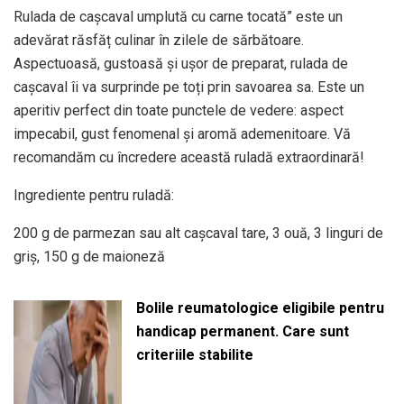
Rulada de cașcaval umplută cu carne tocată” este un
adevărat răsfăț culinar în zilele de sărbătoare.
Aspectuoasă, gustoasă și ușor de preparat, rulada de
cașcaval îi va surprinde pe toți prin savoarea sa. Este un
aperitiv perfect din toate punctele de vedere: aspect
impecabil, gust fenomenal și aromă ademenitoare. Vă
recomandăm cu încredere această ruladă extraordinară!
Ingrediente pentru ruladă:
200 g de parmezan sau alt cașcaval tare, 3 ouă, 3 linguri de
griș, 150 g de maioneză
Bolile reumatologice eligibile pentru
handicap permanent. Care sunt
criteriile stabilite