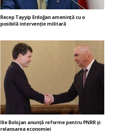
Recep Tayyip Erdoğan amenință cu o
posibilă intervenție militară
Ilie Bolojan anunță reforme pentru PNRR și
relansarea economiei