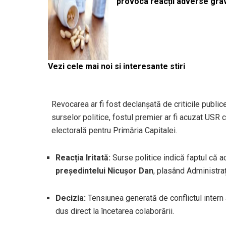
provoca reacții adverse gra
Vezi cele mai noi si interesante stiri
Revocarea ar fi fost declanșată de criticile publ
surselor politice, fostul premier ar fi acuzat USR
electorală pentru Primăria Capitalei.
Reacția Iritată:
Surse politice indică faptul că 
președintelui Nicușor Dan
, plasând Administraț
Decizia:
Tensiunea generată de conflictul intern a
dus direct la încetarea colaborării.