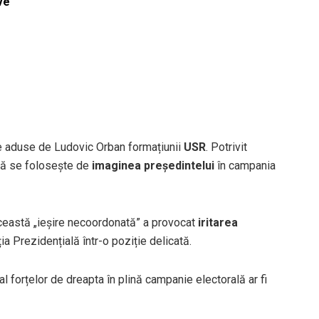
ve
ice aduse de Ludovic Orban formațiunii
USR
. Potrivit
 că se folosește de
imaginea președintelui
în campania
această „ieșire necoordonată” a provocat
iritarea
ia Prezidențială într-o poziție delicată.
l forțelor de dreapta în plină campanie electorală ar fi