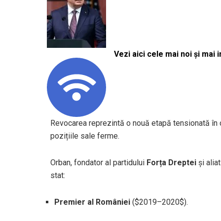
Vezi aici cele mai noi și mai i
Revocarea reprezintă o nouă etapă tensionată în c
pozițiile sale ferme.
Orban, fondator al partidului
Forța Dreptei
și ali
stat:
Premier al României
(
$2019–2020$
).