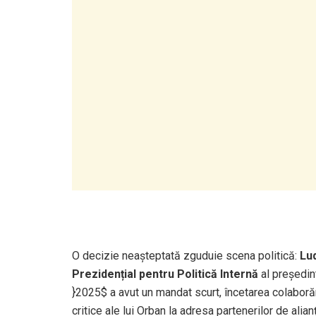
O decizie neașteptată zguduie scena politică:
Lu
Prezidențial pentru Politică Internă
al președin
}2025$
a avut un mandat scurt, încetarea colaborăr
critice ale lui Orban la adresa partenerilor de alian