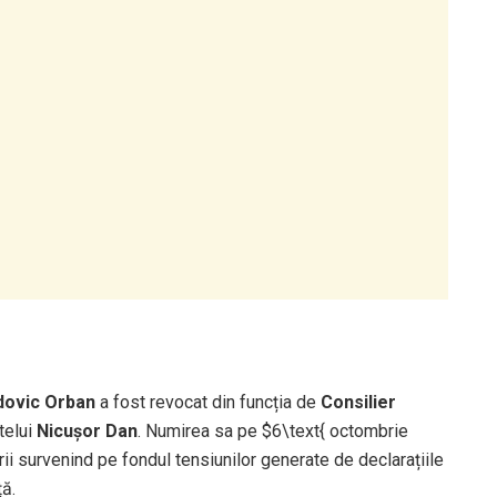
dovic Orban
a fost revocat din funcția de
Consilier
telui
Nicușor Dan
. Numirea sa pe
$6\text{ octombrie
ii survenind pe fondul tensiunilor generate de declarațiile
ță.