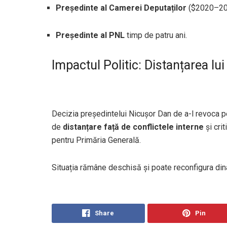
Președinte al Camerei Deputaților
(
$2020–2
Președinte al PNL
timp de patru ani.
Impactul Politic: Distanțarea lu
Decizia președintelui Nicușor Dan de a-l revoca p
de
distanțare față de conflictele interne
și cri
pentru Primăria Generală.
Situația rămâne deschisă și poate reconfigura dinam
Share
Pin