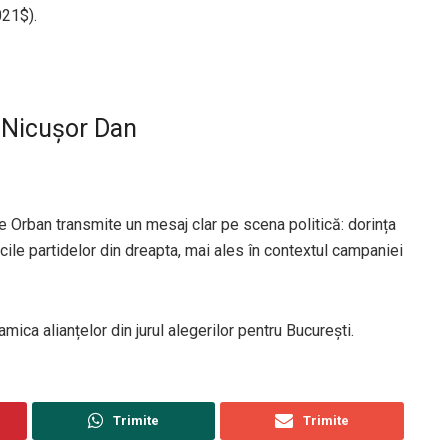
021$
).
i Nicușor Dan
e Orban transmite un mesaj clar pe scena politică: dorința
ticile partidelor din dreapta, mai ales în contextul campaniei
ica alianțelor din jurul alegerilor pentru București.
Trimite
Trimite