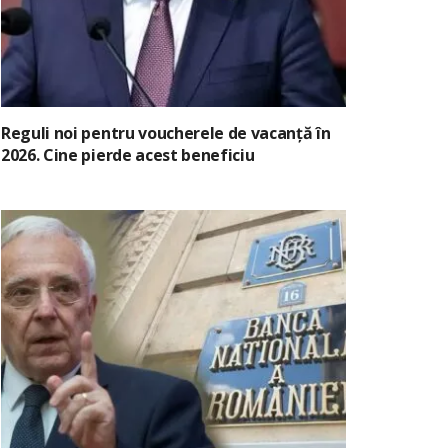
Reguli noi pentru voucherele de vacanță în
2026. Cine pierde acest beneficiu