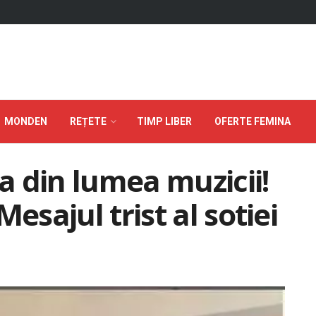
MONDEN
REȚETE
TIMP LIBER
OFERTE FEMINA
ea din lumea muzicii!
esajul trist al sotiei