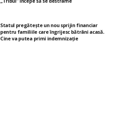
„Tribul” începe să se destrame
Statul pregătește un nou sprijin financiar
pentru familiile care îngrijesc bătrâni acasă.
Cine va putea primi indemnizație