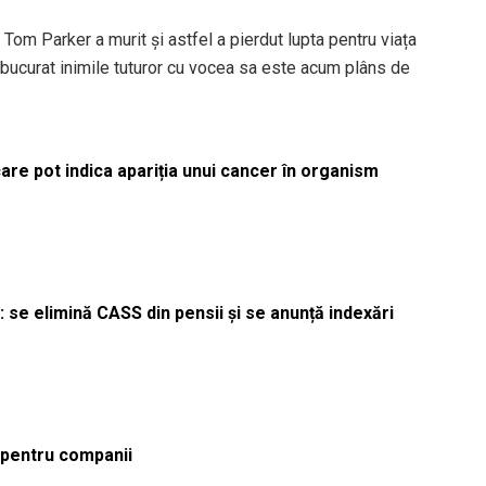
că Tom Parker a murit și astfel a pierdut lupta pentru viața
 a bucurat inimile tuturor cu vocea sa este acum plâns de
re pot indica apariția unui cancer în organism
 se elimină CASS din pensii și se anunță indexări
ă pentru companii