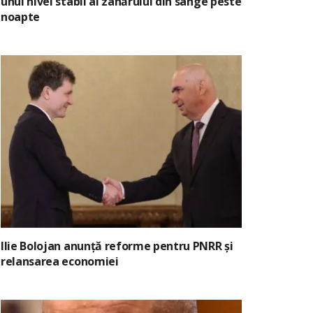
unui nivel stabil al zahărului din sânge peste
noapte
Ilie Bolojan anunță reforme pentru PNRR și
relansarea economiei