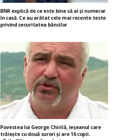
BNR explică de ce este bine să ai și numerar
în casă. Ce au arătat cele mai recente teste
privind securitatea băncilor
Povestea lui George Chirilă, ieșeanul care
trăiește cu două surori și are 16 copii.