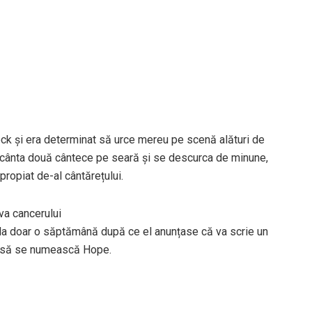
rock și era determinat să urce mereu pe scenă alături de
a cânta două cântece pe seară și se descurca de minune,
propiat de-al cântărețului.
va cancerului
 la doar o săptămână după ce el anunțase că va scrie un
uit să se numească Hope.