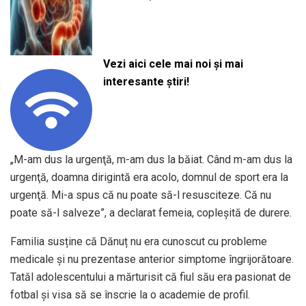
Vezi aici cele mai noi și mai
interesante știri!
„M-am dus la urgenţă, m-am dus la băiat. Când m-am dus la
urgenţă, doamna dirigintă era acolo, domnul de sport era la
urgenţă. Mi-a spus că nu poate să-l resusciteze. Că nu
poate să-l salveze”, a declarat femeia, copleșită de durere.
Familia susține că Dănuț nu era cunoscut cu probleme
medicale și nu prezentase anterior simptome îngrijorătoare.
Tatăl adolescentului a mărturisit că fiul său era pasionat de
fotbal și visa să se înscrie la o academie de profil.