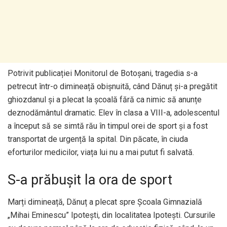
Potrivit publicației Monitorul de Botoșani, tragedia s-a
petrecut într-o dimineață obișnuită, când Dănuț și-a pregătit
ghiozdanul și a plecat la școală fără ca nimic să anunțe
deznodământul dramatic. Elev în clasa a VIII-a, adolescentul
a început să se simtă rău în timpul orei de sport și a fost
transportat de urgență la spital. Din păcate, în ciuda
eforturilor medicilor, viața lui nu a mai putut fi salvată.
S-a prăbușit la ora de sport
Marți dimineață, Dănuț a plecat spre Școala Gimnazială
„Mihai Eminescu” Ipotești, din localitatea Ipotești. Cursurile