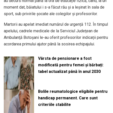
au decurs normal până la ora de educație fizică, când, la un
moment dat, băiatului i s-a făcut rău și a leșinat în sala de
sport, sub privirile șocate ale colegilor și profesorilor.
Martorii au apelat imediat numărul de urgență 112. În timpul
apelului, cadrele medicale de la Serviciul Judeţean de
Ambulanţă Botoşani le-au oferit profesorilor indicații pentru
acordarea primului ajutor până la sosirea echipajului.
Vârsta de pensionare a fost
modificată pentru femei și bărbați:
tabel actualizat până în anul 2030
Bolile reumatologice eligibile pentru
handicap permanent. Care sunt
criteriile stabilite