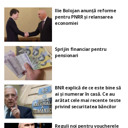
Ilie Bolojan anunță reforme
pentru PNRR și relansarea
economiei
Sprijin financiar pentru
pensionari
BNR explică de ce este bine să
ai și numerar în casă. Ce au
arătat cele mai recente teste
privind securitatea băncilor
Reguli noi pentru voucherele