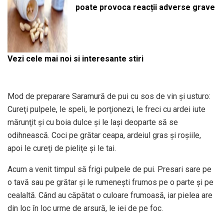
poate provoca reacții adverse grave
Vezi cele mai noi si interesante stiri
Mod de preparare Saramură de pui cu sos de vin şi usturo:
Cureţi pulpele, le speli, le porţionezi, le freci cu ardei iute
mărunţit şi cu boia dulce şi le laşi deoparte să se
odihnească. Coci pe grătar ceapa, ardeiul gras şi roşiile,
apoi le cureţi de pieliţe şi le tai.
Acum a venit timpul să frigi pulpele de pui. Presari sare pe
o tavă sau pe grătar şi le rumeneşti frumos pe o parte şi pe
cealaltă. Când au căpătat o culoare frumoasă, iar pielea are
din loc în loc urme de arsură, le iei de pe foc.