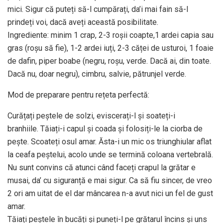
mici. Sigur că puteți să-l cumpărați, da’i mai fain să-l
prindeți voi, dacă aveți această posibilitate.
Ingrediente: minim 1 crap, 2-3 roșii coapte,1 ardei capia sau
gras (roșu să fie), 1-2 ardei iuți, 2-3 căței de usturoi, 1 foaie
de dafin, piper boabe (negru, roșu, verde. Dacă ai, din toate.
Dacă nu, doar negru), cimbru, salvie, pătrunjel verde.
Mod de preparare pentru rețeta perfectă:
Curățați peștele de solzi, eviscerați-l și soateți-i
branhiile. Tăiați-i capul și coada și folosiți-le la ciorba de
pește. Scoateți osul amar. Ăsta-i un mic os triunghiular aflat
la ceafa peștelui, acolo unde se termină coloana vertebrală.
Nu sunt convins că atunci când faceți crapul la grătar e
musai, da’ cu siguranță e mai sigur. Ca să fiu sincer, de vreo
2 ori am uitat de el dar mâncarea n-a avut nici un fel de gust
amar.
Tăiați peștele în bucăți și puneți-l pe grătarul încins și uns