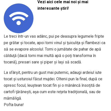
Vezi aici cele mai noi și mai
interesante știri!
Le treci într-un vas adânc, pui pe deasupra legumele fripte
pe grătar şi tocate, apoi torni vinul şi ţuiculiţa şi flambezi ca
să se evapore alcoolul. Torni o jumătate de pahar de apă
călduţă (dacă torni mai multă apă o poţi transforma în
tocană), presari sare şi piper şi laşi să scadă.
La sfârşit, pentru un gust mai puternic, adaugi ardeiul iute
tocat şi usturoiul făcut mujdei. Oltenii pun la final, după ce
opresc focul, leuştean tocat fin şi o mănâncă însoţită de
cartofi ţărăneşti, aşa cum este reţeta tradiţională, sau de
mămăligă.
Pofta buna!