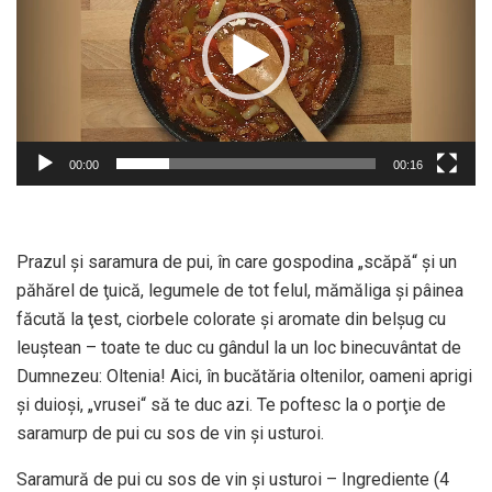
00:00
00:16
Prazul şi saramura de pui, în care gospodina „scăpă“ şi un
păhărel de ţuică, legumele de tot felul, mămăliga şi pâinea
făcută la ţest, ciorbele colorate şi aromate din belşug cu
leuştean – toate te duc cu gândul la un loc binecuvântat de
Dumnezeu: Oltenia! Aici, în bucătăria oltenilor, oameni aprigi
şi duioşi, „vrusei“ să te duc azi. Te poftesc la o porţie de
saramurp de pui cu sos de vin şi usturoi.
Saramură de pui cu sos de vin şi usturoi – Ingrediente (4