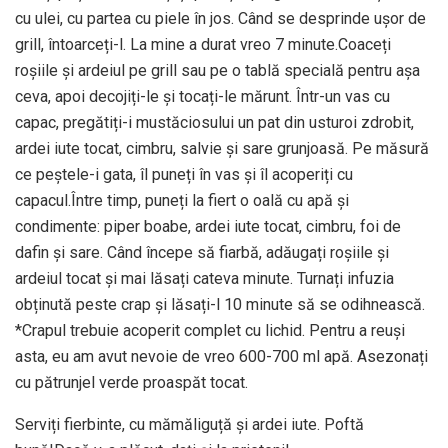
cu ulei, cu partea cu piele în jos. Când se desprinde ușor de
grill, întoarceți-l. La mine a durat vreo 7 minute.Coaceți
roșiile și ardeiul pe grill sau pe o tablă specială pentru așa
ceva, apoi decojiți-le și tocați-le mărunt. Într-un vas cu
capac, pregătiți-i mustăciosului un pat din usturoi zdrobit,
ardei iute tocat, cimbru, salvie și sare grunjoasă. Pe măsură
ce peștele-i gata, îl puneți în vas și îl acoperiți cu
capacul.Între timp, puneți la fiert o oală cu apă și
condimente: piper boabe, ardei iute tocat, cimbru, foi de
dafin și sare. Când începe să fiarbă, adăugați roșiile și
ardeiul tocat și mai lăsați cateva minute. Turnați infuzia
obținută peste crap și lăsați-l 10 minute să se odihnească.
*Crapul trebuie acoperit complet cu lichid. Pentru a reuși
asta, eu am avut nevoie de vreo 600-700 ml apă. Asezonați
cu pătrunjel verde proaspăt tocat.
Serviți fierbinte, cu mămăliguță și ardei iute. Poftă