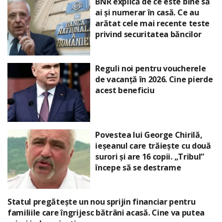
BNR explică de ce este bine să
ai și numerar în casă. Ce au
arătat cele mai recente teste
privind securitatea băncilor
Reguli noi pentru voucherele
de vacanță în 2026. Cine pierde
acest beneficiu
Povestea lui George Chirilă,
ieșeanul care trăiește cu două
surori și are 16 copii. „Tribul”
începe să se destrame
Statul pregătește un nou sprijin financiar pentru
familiile care îngrijesc bătrâni acasă. Cine va putea