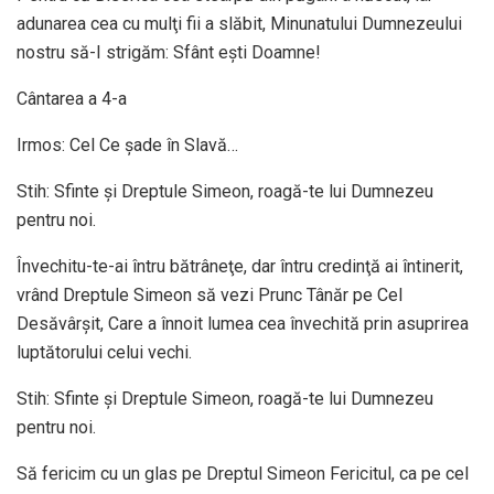
adunarea cea cu mulţi fii a slăbit, Minunatului Dumnezeului
nostru să-I strigăm: Sfânt eşti Doamne!
Cântarea a 4-a
Irmos: Cel Ce şade în Slavă…
Stih: Sfinte şi Dreptule Simeon, roagă-te lui Dumnezeu
pentru noi.
Învechitu-te-ai întru bătrâneţe, dar întru credinţă ai întinerit,
vrând Dreptule Simeon să vezi Prunc Tânăr pe Cel
Desăvârşit, Care a înnoit lumea cea învechită prin asuprirea
luptătorului celui vechi.
Stih: Sfinte şi Dreptule Simeon, roagă-te lui Dumnezeu
pentru noi.
Să fericim cu un glas pe Dreptul Simeon Fericitul, ca pe cel