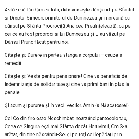
Astăzi să lăudăm cu toţii, duhovniceşte dănţuind, pe Sfântul
şi Dreptul Simeon, primitorul de Dumnezeu şi împreună cu
dânsul pe Sfânta Proorociţă Ana cea Preaînţeleaptă, ca pe
cei ce au fost prooroci ai lui Dumnezeu şi L-au văzut pe
Dânsul Prunc făcut pentru noi.
Citește și: Durere in partea stanga a corpului – cauze si
remedii
Citește și: Veste pentru pensionare! Cine va beneficia de
indemnizația de solidaritate și cine va primi bani în plus la
pensie
Şi acum şi pururea şi în vecii vecilor. Amin (a Născătoarei).
Cel Ce din fire este Neschimbat, nearzând pântecele tău,
Ceea ce Singură eşti mai Sfântă decât Heruvimii, Om S-a
arătat, din tine născându-Se; şi pe toţi cei lepădaţi prin