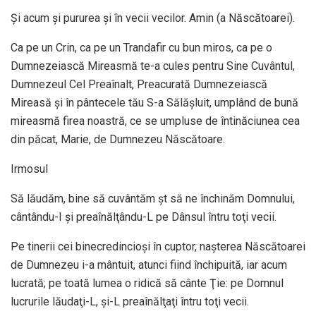
Şi acum şi pururea şi în vecii vecilor. Amin (a Născătoarei).
Ca pe un Crin, ca pe un Trandafir cu bun miros, ca pe o
Dumnezeiască Mireasmă te-a cules pentru Sine Cuvântul,
Dumnezeul Cel Preaînalt, Preacurată Dumnezeiască
Mireasă şi în pântecele tău S-a Sălăşluit, umplând de bună
mireasmă firea noastră, ce se umpluse de întinăciunea cea
din păcat, Marie, de Dumnezeu Născătoare.
Irmosul
Să lăudăm, bine să cuvântăm şt să ne închinăm Domnului,
cântându-I şi preaînălţându-L pe Dânsul întru toţi vecii.
Pe tinerii cei binecredincioşi în cuptor, naşterea Născătoarei
de Dumnezeu i-a mântuit, atunci fiind închipuită, iar acum
lucrată; pe toată lumea o ridică să cânte Ţie: pe Domnul
lucrurile lăudaţi-L, şi-L preaînălţaţi întru toţi vecii.