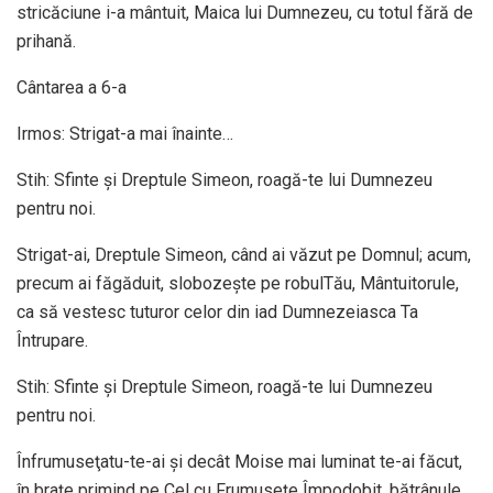
stricăciune i-a mântuit, Maica lui Dumnezeu, cu totul fără de
prihană.
Cântarea a 6-a
Irmos: Strigat-a mai înainte…
Stih: Sfinte şi Dreptule Simeon, roagă-te lui Dumnezeu
pentru noi.
Strigat-ai, Dreptule Simeon, când ai văzut pe Domnul; acum,
precum ai făgăduit, slobozeşte pe robulTău, Mântuitorule,
ca să vestesc tuturor celor din iad Dumnezeiasca Ta
Întrupare.
Stih: Sfinte şi Dreptule Simeon, roagă-te lui Dumnezeu
pentru noi.
Înfrumuseţatu-te-ai şi decât Moise mai luminat te-ai făcut,
în braţe primind pe Cel cu Frumuseţe Împodobit, bătrânule