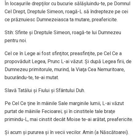
În locaşurile drepţilor cu bucurie sălăşluindu-te, pe Domnul
Cel Drept, Dreptule Simeon, roagă-L să îndrepteze pe cei
ce prăznuiesc Dumnezeiasca ta mutare, preafericite.
Stih: Sfinte şi Dreptule Simeon, roagă-te lui Dumnezeu
pentru noi.
Cel ce în Lege ai fost sfinţitor, preasfinţite, pe Cel Ce a
propovăduit Legea, Prunc L-ai văzut. Şi după Legea firii, de
Dumnezeu primitorule, murind, la Viaţa Cea Nemuritoare,
bucurându-te, te-ai mutat.
Slavă Tatălui şi Fiului şi Sfântului Duh.
Pe Cel Ce ţine în mâinile Sale marginile lumii, L-ai văzut
purtat de mâinile Fecioarei; şi în cinstitele tale braţe
primindu-L, mai cinstit decât Moise te-ai arătat, preafericite.
Şi acum şi pururea şi în vecii vecilor. Amin (a Născătoarei).