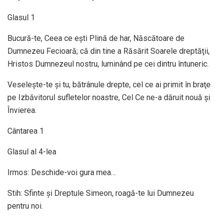
Glasul 1
Bucură-te, Ceea ce eşti Plină de har, Născătoare de
Dumnezeu Fecioară; că din tine a Răsărit Soarele dreptăţii,
Hristos Dumnezeul nostru, luminând pe cei dintru întuneric.
Veseleşte-te şi tu, bătrânule drepte, cel ce ai primit în braţe
pe Izbăvitorul sufletelor noastre, Cel Ce ne-a dăruit nouă şi
Învierea.
Cântarea 1
Glasul al 4-lea
Irmos: Deschide-voi gura mea…
Stih: Sfinte şi Dreptule Simeon, roagă-te lui Dumnezeu
pentru noi.