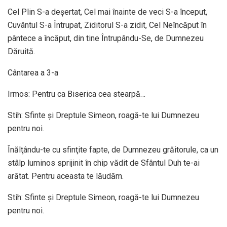
Cel Plin S-a deşertat, Cel mai înainte de veci S-a început,
Cuvântul S-a Întrupat, Ziditorul S-a zidit, Cel Neîncăput în
pântece a încăput, din tine Întrupându-Se, de Dumnezeu
Dăruită.
Cântarea a 3-a
Irmos: Pentru ca Biserica cea stearpă…
Stih: Sfinte şi Dreptule Simeon, roagă-te lui Dumnezeu
pentru noi.
Înălţându-te cu sfinţite fapte, de Dumnezeu grăitorule, ca un
stâlp luminos sprijinit în chip vădit de Sfântul Duh te-ai
arătat. Pentru aceasta te lăudăm.
Stih: Sfinte şi Dreptule Simeon, roagă-te lui Dumnezeu
pentru noi.