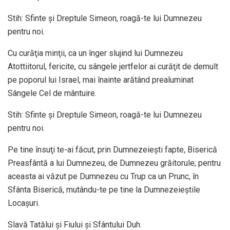
Stih: Sfinte şi Dreptule Simeon, roagă-te lui Dumnezeu
pentru noi.
Cu curăţia minţii, ca un înger slujind lui Dumnezeu
Atottiitorul, fericite, cu sângele jertfelor ai curăţit de demult
pe poporul lui Israel, mai înainte arătând prealuminat
Sângele Cel de mântuire.
Stih: Sfinte şi Dreptule Simeon, roagă-te lui Dumnezeu
pentru noi.
Pe tine însuţi te-ai făcut, prin Dumnezeieşti fapte, Biserică
Preasfântă a lui Dumnezeu, de Dumnezeu grăitorule; pentru
aceasta ai văzut pe Dumnezeu cu Trup ca un Prunc, în
Sfânta Biserică, mutându-te pe tine la Dumnezeieştile
Locaşuri.
Slavă Tatălui şi Fiului şi Sfântului Duh.