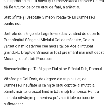
harul proorociei, L-a slăvit şi Dumnezeiasca Izbăvire Ce era
să fie tuturor, celor ce erau de faţă, a arătat-o.
Stih: Sfinte şi Dreptule Simeon, roagă-te lui Dumnezeu
pentru noi.
Jertfele de sânge ale Legii le-ai adus, vestind de departe
Preasfinţitul Sânge al Mielului Cel de mântuire, Ce s-a
vărsat din milostivirea cea negrăită; pe Acela Întrupat
ţinându-L, Dreptule Simeon ai fost preamărit mai mult decât
Moise şi decât toţi Proorocii.
Binecuvântăm pe Tatăl şi pe Fiul şi pe Sfântul Duh, Domnul.
Văzând pe Cel Dorit, dezlegare din trup ai luat, de
Dumnezeu insuflate şi ca nişte grâu copt te-ai mutat la
părinţi, mărite, crescut fiind în bătrâneţi frumoase. Pentru
aceasta săvârşim pomenirea prăznuirii tale cu bucurie
sufletească.