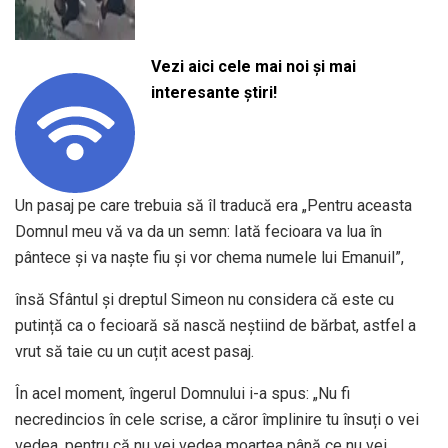
Vezi aici cele mai noi și mai
interesante știri!
Un pasaj pe care trebuia să îl traducă era „Pentru aceasta
Domnul meu vă va da un semn: Iată fecioara va lua în
pântece și va naște fiu și vor chema numele lui Emanuil”,
însă Sfântul și dreptul Simeon nu considera că este cu
putință ca o fecioară să nască neștiind de bărbat, astfel a
vrut să taie cu un cuțit acest pasaj.
În acel moment, îngerul Domnului i-a spus: „Nu fi
necredincios în cele scrise, a căror împlinire tu însuți o vei
vedea, pentru că nu vei vedea moartea până ce nu vei