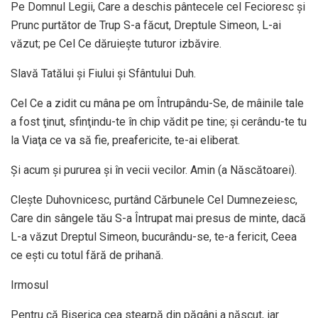
Pe Domnul Legii, Care a deschis pântecele cel Fecioresc şi
Prunc purtător de Trup S-a făcut, Dreptule Simeon, L-ai
văzut; pe Cel Ce dăruieşte tuturor izbăvire.
Slavă Tatălui şi Fiului şi Sfântului Duh.
Cel Ce a zidit cu mâna pe om Întrupându-Se, de mâinile tale
a fost ţinut, sfinţindu-te în chip vădit pe tine; şi cerându-te tu
la Viaţa ce va să fie, preafericite, te-ai eliberat.
Şi acum şi pururea şi în vecii vecilor. Amin (a Născătoarei).
Cleşte Duhovnicesc, purtând Cărbunele Cel Dumnezeiesc,
Care din sângele tău S-a Întrupat mai presus de minte, dacă
L-a văzut Dreptul Simeon, bucurându-se, te-a fericit, Ceea
ce eşti cu totul fără de prihană.
Irmosul
Pentru că Biserica cea stearpă din păgâni a născut, iar