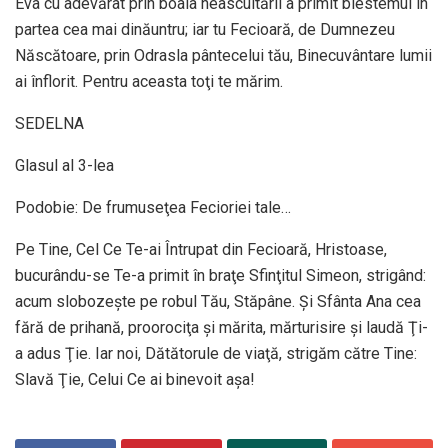
Eva cu adevărat prin boala neascultării a primit blestemul în
partea cea mai dinăuntru; iar tu Fecioară, de Dumnezeu
Născătoare, prin Odrasla pântecelui tău, Binecuvântare lumii
ai înflorit. Pentru aceasta toţi te mărim.
SEDELNA
Glasul al 3-lea
Podobie: De frumuseţea Fecioriei tale…
Pe Tine, Cel Ce Te-ai Întrupat din Fecioară, Hristoase,
bucurându-se Te-a primit în braţe Sfinţitul Simeon, strigând:
acum slobozeşte pe robul Tău, Stăpâne. Şi Sfânta Ana cea
fără de prihană, proorociţa şi mărita, mărturisire şi laudă Ţi-
a adus Ţie. Iar noi, Dătătorule de viaţă, strigăm către Tine:
Slavă Ţie, Celui Ce ai binevoit aşa!