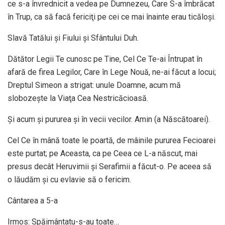
ce s-a învrednicit a vedea pe Dumnezeu, Care S-a îmbrăcat
în Trup, ca să facă fericiţi pe cei ce mai înainte erau ticăloşi.
Slavă Tatălui şi Fiului şi Sfântului Duh.
Dătător Legii Te cunosc pe Tine, Cel Ce Te-ai Întrupat în
afară de firea Legilor, Care în Lege Nouă, ne-ai făcut a locui;
Dreptul Simeon a strigat: unule Doamne, acum mă
slobozeşte la Viaţa Cea Nestricăcioasă.
Şi acum şi pururea şi în vecii vecilor. Amin (a Născătoarei).
Cel Ce în mână toate le poartă, de mâinile pururea Fecioarei
este purtat; pe Aceasta, ca pe Ceea ce L-a născut, mai
presus decât Heruvimii şi Serafimii a făcut-o. Pe aceea să
o lăudăm şi cu evlavie să o fericim.
Cântarea a 5-a
Irmos: Spăimântatu-s-au toate…