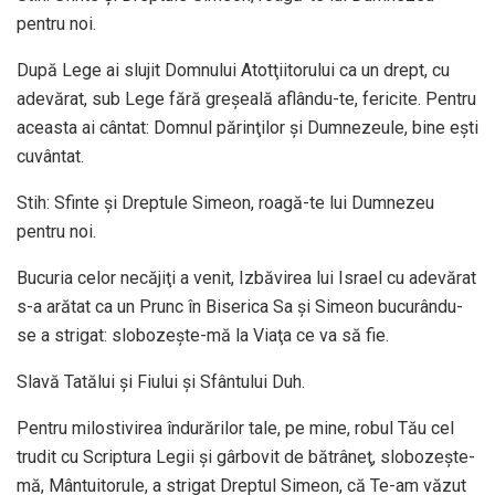
pentru noi.
După Lege ai slujit Domnului Atotţiitorului ca un drept, cu
adevărat, sub Lege fără greşeală aflându-te, fericite. Pentru
aceasta ai cântat: Domnul părinţilor şi Dumnezeule, bine eşti
cuvântat.
Stih: Sfinte şi Dreptule Simeon, roagă-te lui Dumnezeu
pentru noi.
Bucuria celor necăjiţi a venit, Izbăvirea lui Israel cu adevărat
s-a arătat ca un Prunc în Biserica Sa şi Simeon bucurându-
se a strigat: slobozeşte-mă la Viaţa ce va să fie.
Slavă Tatălui şi Fiului şi Sfântului Duh.
Pentru milostivirea îndurărilor tale, pe mine, robul Tău cel
trudit cu Scriptura Legii şi gârbovit de bătrâneţ, slobozeşte-
mă, Mântuitorule, a strigat Dreptul Simeon, că Te-am văzut