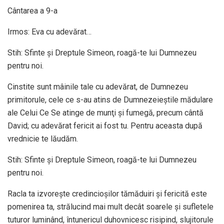
Cântarea a 9-a
Irmos: Eva cu adevărat…
Stih: Sfinte şi Dreptule Simeon, roagă-te lui Dumnezeu
pentru noi.
Cinstite sunt mâinile tale cu adevărat, de Dumnezeu
primitorule, cele ce s-au atins de Dumnezeieştile mădulare
ale Celui Ce Se atinge de munţi şi fumegă, precum cântă
David; cu adevărat fericit ai fost tu. Pentru aceasta după
vrednicie te lăudăm.
Stih: Sfinte şi Dreptule Simeon, roagă-te lui Dumnezeu
pentru noi.
Racla ta izvoreşte credincioşilor tămăduiri şi fericită este
pomenirea ta, strălucind mai mult decât soarele şi sufletele
tuturor luminând, întunericul duhovnicesc risipind, slujitorule