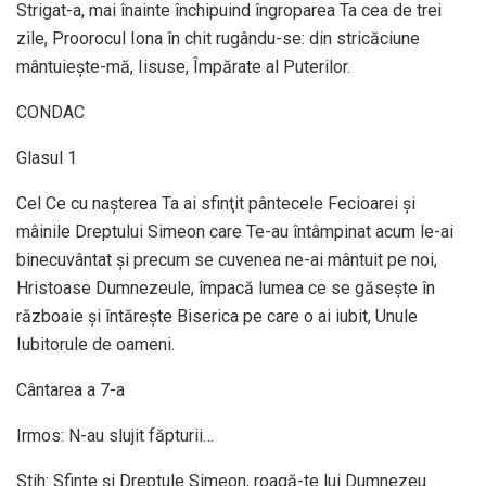
Strigat-a, mai înainte închipuind îngroparea Ta cea de trei
zile, Proorocul Iona în chit rugându-se: din stricăciune
mântuieşte-mă, Iisuse, Împărate al Puterilor.
CONDAC
Glasul 1
Cel Ce cu naşterea Ta ai sfinţit pântecele Fecioarei şi
mâinile Dreptului Simeon care Te-au întâmpinat acum le-ai
binecuvântat şi precum se cuvenea ne-ai mântuit pe noi,
Hristoase Dumnezeule, împacă lumea ce se găseşte în
războaie şi întăreşte Biserica pe care o ai iubit, Unule
Iubitorule de oameni.
Cântarea a 7-a
Irmos: N-au slujit făpturii…
Stih: Sfinte şi Dreptule Simeon, roagă-te lui Dumnezeu