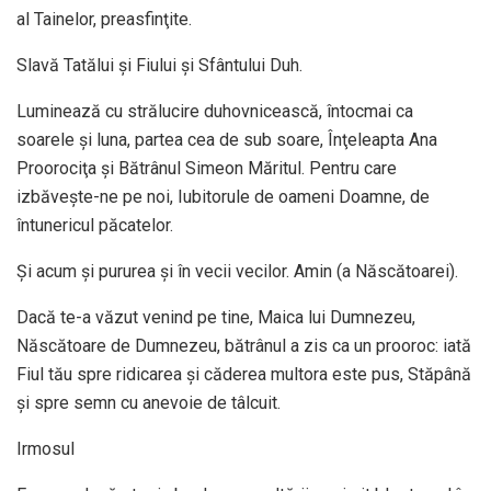
al Tainelor, preasfinţite.
Slavă Tatălui şi Fiului şi Sfântului Duh.
Luminează cu strălucire duhovnicească, întocmai ca
soarele şi luna, partea cea de sub soare, Înţeleapta Ana
Proorociţa şi Bătrânul Simeon Măritul. Pentru care
izbăveşte-ne pe noi, Iubitorule de oameni Doamne, de
întunericul păcatelor.
Şi acum şi pururea şi în vecii vecilor. Amin (a Născătoarei).
Dacă te-a văzut venind pe tine, Maica lui Dumnezeu,
Născătoare de Dumnezeu, bătrânul a zis ca un prooroc: iată
Fiul tău spre ridicarea şi căderea multora este pus, Stăpână
şi spre semn cu anevoie de tâlcuit.
Irmosul