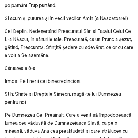
pe pământ Trup purtând.
Şi acum şi pururea şi în vecii vecilor. Amin (a Născătoarei).
Cel Deplin, Nedeşertând Preacuratul Sân al Tatălui Celui Ce
L-a Născut, în sânurile tale, Preacurată, ca un Prunc a şezut,
gătind, Preacurată, Sfinţită şedere cu adevărat, celor cu care
a voit a Se asemăna.
Cântarea a 8-a
Irmos: Pe tinerii cei binecredincioşi…
Stih: Sfinte şi Dreptule Simeon, roagă-te lui Dumnezeu
pentru noi.
Pe Dumnezeu Cel Preaînalt, Care a venit să împodobească
lumea cea văduvită de Dumnezeiasca Slavă, ca pe o
mireasă, văduva Ana cea prealăudată şi care strălucea cu