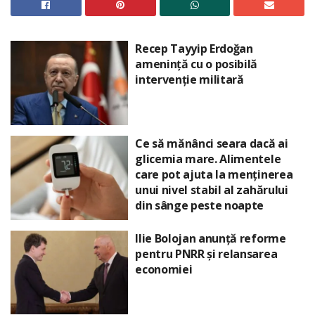
Recep Tayyip Erdoğan
amenință cu o posibilă
intervenție militară
Ce să mănânci seara dacă ai
glicemia mare. Alimentele
care pot ajuta la menținerea
unui nivel stabil al zahărului
din sânge peste noapte
Ilie Bolojan anunță reforme
pentru PNRR și relansarea
economiei