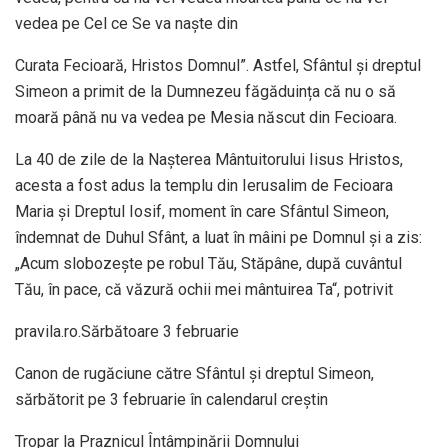
vedea pe Cel ce Se va naște din
Curata Fecioară, Hristos Domnul”. Astfel, Sfântul și dreptul
Simeon a primit de la Dumnezeu făgăduința că nu o să
moară până nu va vedea pe Mesia născut din Fecioara.
La 40 de zile de la Nașterea Mântuitorului Iisus Hristos,
acesta a fost adus la templu din Ierusalim de Fecioara
Maria și Dreptul Iosif, moment în care Sfântul Simeon,
îndemnat de Duhul Sfânt, a luat în mâini pe Domnul și a zis:
„Acum slobozește pe robul Tău, Stăpâne, după cuvântul
Tău, în pace, că văzură ochii mei mântuirea Ta“, potrivit
pravila.ro.Sărbătoare 3 februarie
Canon de rugăciune către Sfântul și dreptul Simeon,
sărbătorit pe 3 februarie în calendarul creștin
Tropar la Praznicul Întâmpinării Domnului