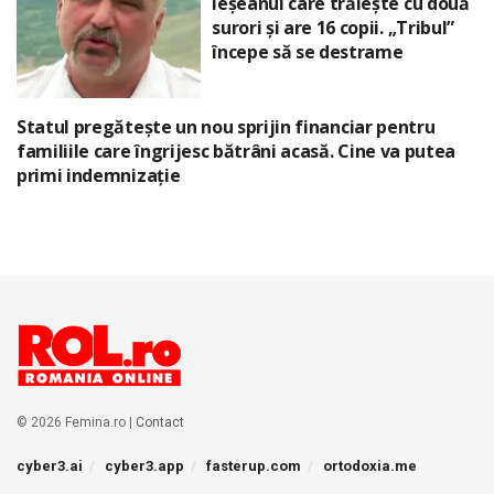
ieșeanul care trăiește cu două
surori și are 16 copii. „Tribul”
începe să se destrame
Statul pregătește un nou sprijin financiar pentru
familiile care îngrijesc bătrâni acasă. Cine va putea
primi indemnizație
© 2026 Femina.ro |
Contact
cyber3.ai
cyber3.app
fasterup.com
ortodoxia.me