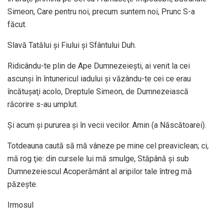
Simeon, Care pentru noi, precum suntem noi, Prunc S-a
făcut.
Slavă Tatălui şi Fiului şi Sfântului Duh.
Ridicându-te plin de Ape Dumnezeieşti, ai venit la cei
ascunşi în întunericul iadului şi văzându-te cei ce erau
încătuşaţi acolo, Dreptule Simeon, de Dumnezeiască
răcorire s-au umplut.
Şi acum şi pururea şi în vecii vecilor. Amin (a Născătoarei).
Totdeauna caută să mă vâneze pe mine cel preaviclean; ci,
mă rog ţie: din cursele lui mă smulge, Stăpână şi sub
Dumnezeiescul Acoperământ al aripilor tale întreg mă
păzeşte.
Irmosul