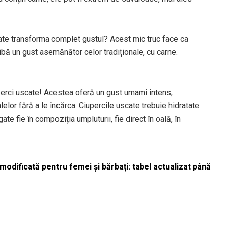
oate transforma complet gustul? Acest mic truc face ca
bă un gust asemănător celor tradiționale, cu carne.
perci uscate! Acestea oferă un gust umami intens,
lor fără a le încărca. Ciupercile uscate trebuie hidratate
ate fie în compoziția umpluturii, fie direct în oală, în
odificată pentru femei și bărbați: tabel actualizat până