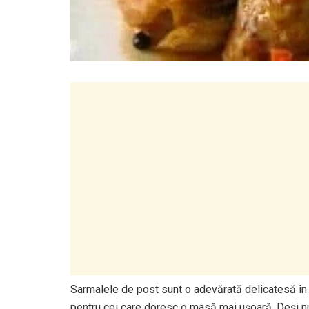
Sarmalele de post sunt o adevărată delicatesă în 
pentru cei care doresc o masă mai ușoară. Deși nu