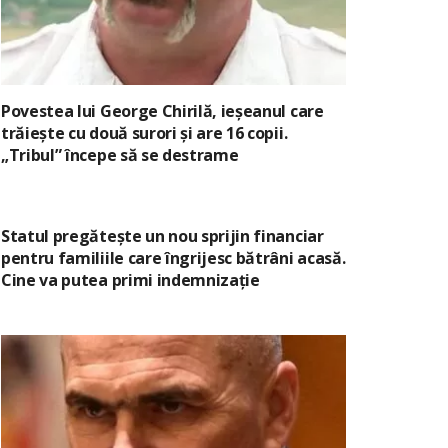
Povestea lui George Chirilă, ieșeanul care
trăiește cu două surori și are 16 copii.
„Tribul” începe să se destrame
Statul pregătește un nou sprijin financiar
pentru familiile care îngrijesc bătrâni acasă.
Cine va putea primi indemnizație