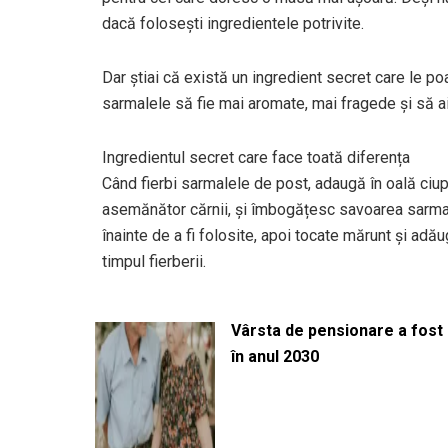
dacă folosești ingredientele potrivite.
Dar știai că există un ingredient secret care le p
sarmalele să fie mai aromate, mai fragede și să ai
Ingredientul secret care face toată diferența
Când fierbi sarmalele de post, adaugă în oală ciu
asemănător cărnii, și îmbogățesc savoarea sarmale
înainte de a fi folosite, apoi tocate mărunt și adăug
timpul fierberii.
Vârsta de pensionare a fost m
în anul 2030