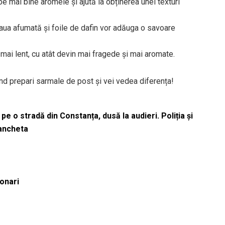
mai bine aromele și ajută la obținerea unei texturi
ua afumată și foile de dafin vor adăuga o savoare
mai lent, cu atât devin mai fragede și mai aromate.
ând prepari sarmale de post și vei vedea diferența!
pe o stradă din Constanța, dusă la audieri. Poliția și
 ancheta
ionari