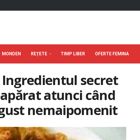
MONDEN
REȚETE
TIMP LIBER
OFERTE FEMINA
 Ingredientul secret
neapărat atunci când
un gust nemaipomenit