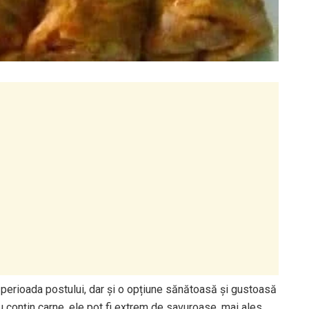
perioada postului, dar și o opțiune sănătoasă și gustoasă
 conțin carne, ele pot fi extrem de savuroase, mai ales