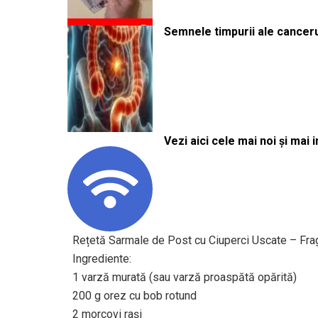
Semnele timpurii ale canceru
Vezi aici cele mai noi și mai i
Rețetă Sarmale de Post cu Ciuperci Uscate – Fra
Ingrediente:
1 varză murată (sau varză proaspătă opărită)
200 g orez cu bob rotund
2 morcovi rași