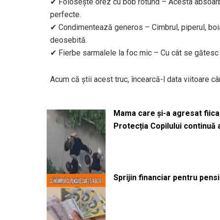
✔ Folosește orez cu bob rotund – Acesta absoarbe 
perfecte.
✔ Condimentează generos – Cimbrul, piperul, boia
deosebită.
✔ Fierbe sarmalele la foc mic – Cu cât se gătesc 
Acum că știi acest truc, încearcă-l data viitoare c
Mama care și-a agresat fiica 
Protecția Copilului continuă
Sprijin financiar pentru pens