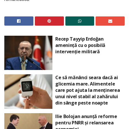
Recep Tayyip Erdoğan
amenință cu o posibilă
intervenție militară
Ce să mănânci seara dacă ai
glicemia mare. Alimentele
care pot ajuta la menținerea
unui nivel stabil al zahărului
din sânge peste noapte
Ilie Bolojan anunță reforme
pentru PNRR și relansarea
economiei