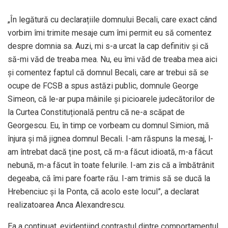
„În legătură cu declarațiile domnului Becali, care exact când
vorbim îmi trimite mesaje cum îmi permit eu să comentez
despre domnia sa. Auzi, mi s-a urcat la cap definitiv și că
să-mi văd de treaba mea. Nu, eu îmi văd de treaba mea aici
și comentez faptul că domnul Becali, care ar trebui să se
ocupe de FCSB a spus astăzi public, domnule George
Simeon, că le-ar pupa mâinile și picioarele judecătorilor de
la Curtea Constituțională pentru că ne-a scăpat de
Georgescu. Eu, în timp ce vorbeam cu domnul Simion, mă
înjura și mă jignea domnul Becali. I-am răspuns la mesaj, l-
am întrebat dacă ține post, că m-a făcut idioată, m-a făcut
nebună, m-a făcut în toate felurile. I-am zis că a îmbătrânit
degeaba, că îmi pare foarte rău. I-am trimis să se ducă la
Hrebenciuc și la Ponta, că acolo este locul”, a declarat
realizatoarea Anca Alexandrescu.
Ea a continuat, evidențiind contrastul dintre comportamentul