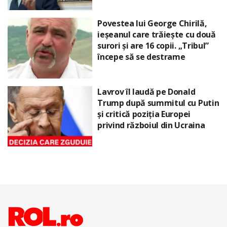
Povestea lui George Chirilă,
ieșeanul care trăiește cu două
surori și are 16 copii. „Tribul”
începe să se destrame
Lavrov îl laudă pe Donald
Trump după summitul cu Putin
și critică poziția Europei
privind războiul din Ucraina