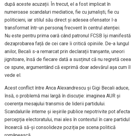
după aceste acuzații. În trecut, el a fost implicat în
numeroase scandaluri mediatice, fie cu jurnaliști, fie cu
politicieni, iar stilul său direct și adesea ofensator l-a
transformat într-un personaj frecvent în centrul atenției.
Nu este pentru prima oară când patronul FCSB își manifestă
dezaprobarea față de cei care îi critică opiniile. De-a lungul
anilor, Becali s-a remarcat prin declarații tranșante, uneori
jignitoare, însă de fiecare dată a susținut că nu regretă ceea
ce spune, argumentând că exprimă doar adevărul așa cum îl
vede el.
Acest conflict între Anca Alexandrescu și Gigi Becali aduce,
însă, o problemă mai largă în discuție: imaginea AUR și
coerența mesajului transmis de liderii partidului.
Scandalurile interne și ieșirile publice nepotrivite pot afecta
percepția electoratului, mai ales în contextul în care partidul
încearcă să-și consolideze poziția pe scena politică
românească.