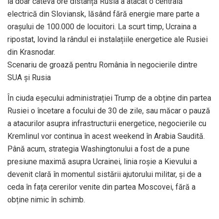
la doar câteva ore distanță Rusia a atacat o centrală
electrică din Sloviansk, lăsând fără energie mare parte a
orașului de 100.000 de locuitori. La scurt timp, Ucraina a
ripostat, lovind la rândul ei instalațiile energetice ale Rusiei
din Krasnodar.
Scenariu de groază pentru România în negocierile dintre
SUA și Rusia
În ciuda eșecului administrației Trump de a obține din partea
Rusiei o încetare a focului de 30 de zile, sau măcar o pauză
a atacurilor asupra infrastructurii energetice, negocierile cu
Kremlinul vor continua în acest weekend în Arabia Saudită.
Până acum, strategia Washingtonului a fost de a pune
presiune maximă asupra Ucrainei, linia roșie a Kievului a
devenit clară în momentul sistării ajutorului militar, și de a
ceda în fața cererilor venite din partea Moscovei, fără a
obține nimic în schimb.