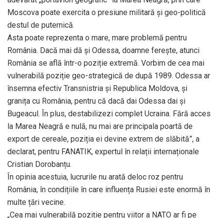
Moscova poate exercita o presiune militară și geo-politică
destul de puternică.
Asta poate reprezenta o mare, mare problemă pentru
România. Dacă mai dă și Odessa, doamne ferește, atunci
România se află într-o poziție extremă. Vorbim de cea mai
vulnerabilă poziție geo-strategică de după 1989. Odessa ar
însemna efectiv Transnistria și Republica Moldova, și
granița cu România, pentru că dacă dai Odessa dai și
Bugeacul. În plus, destabilizezi complet Ucraina. Fără acces
la Marea Neagră e nulă, nu mai are principala poartă de
export de cereale, poziția ei devine extrem de slăbită”, a
declarat, pentru FANATIK, expertul în relații internaționale
Cristian Dorobanțu.
În opinia acestuia, lucrurile nu arată deloc roz pentru
România, în condițiile în care influența Rusiei este enormă în
multe țări vecine.
„Cea mai vulnerabilă poziție pentru viitor a NATO ar fi pe