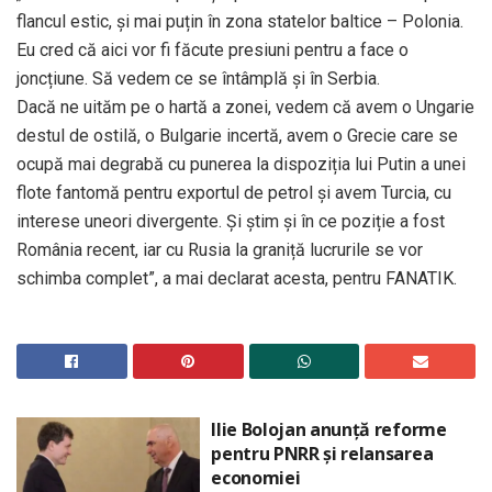
flancul estic, și mai puțin în zona statelor baltice – Polonia.
Eu cred că aici vor fi făcute presiuni pentru a face o
joncțiune. Să vedem ce se întâmplă și în Serbia.
Dacă ne uităm pe o hartă a zonei, vedem că avem o Ungarie
destul de ostilă, o Bulgarie incertă, avem o Grecie care se
ocupă mai degrabă cu punerea la dispoziția lui Putin a unei
flote fantomă pentru exportul de petrol și avem Turcia, cu
interese uneori divergente. Și știm și în ce poziție a fost
România recent, iar cu Rusia la graniță lucrurile se vor
schimba complet”, a mai declarat acesta, pentru FANATIK.
Ilie Bolojan anunță reforme
pentru PNRR și relansarea
economiei