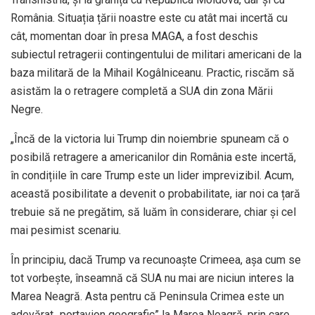
România. Situația țării noastre este cu atât mai incertă cu
cât, momentan doar în presa MAGA, a fost deschis
subiectul retragerii contingentului de militari americani de la
baza militară de la Mihail Kogâlniceanu. Practic, riscăm să
asistăm la o retragere completă a SUA din zona Mării
Negre.
„Încă de la victoria lui Trump din noiembrie spuneam că o
posibilă retragere a americanilor din România este incertă,
în condițiile în care Trump este un lider imprevizibil. Acum,
această posibilitate a devenit o probabilitate, iar noi ca țară
trebuie să ne pregătim, să luăm în considerare, chiar și cel
mai pesimist scenariu.
În principiu, dacă Trump va recunoaște Crimeea, așa cum se
tot vorbește, înseamnă că SUA nu mai are niciun interes la
Marea Neagră. Asta pentru că Peninsula Crimea este un
adevărat „portavion geografic” la Marea Neagră, prin care