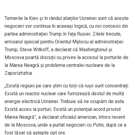
Temerile la Kiev și în rândul aliaților Ucrainei sunt că aceste
negocieri vor continua în aceeași logică, cu noi concesii din
partea administrației Trump în fața Rusiei. Zilele trecute,
emisarul special pentru Orientul Mijlociu al administrației
Trump, Steve Witkoff, a declarat că Washingtonul și
Moscova poartă discuții cu privire la accesul la porturile de
la Marea Neagră și problema centralei nucleare de la
Zaporizhzhia.
„Există regiuni pe care știm cu toții că rușii sunt concentrați.
Există un reactor nuclear care furnizează destul de multă
energie electrică Ucrainei. Trebuie să ne ocupăm de asta.
Există acces la porturi. Există un potențial acord privind
Marea Neagră”, a declarat oficialul american, întors recent
de la Moscova, unde a purtat negocieri cu Putin, după ce a
fost lăsat să aștepte opt ore.