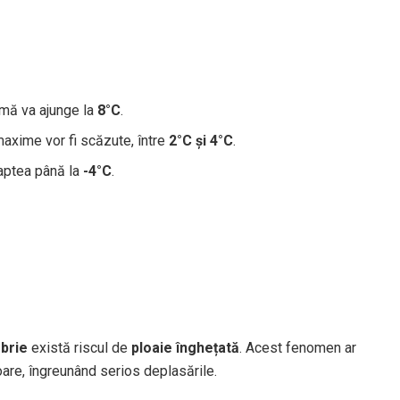
mă va ajunge la
8°C
.
axime vor fi scăzute, între
2°C și 4°C
.
aptea până la
-4°C
.
brie
există riscul de
ploaie înghețată
. Acest fenomen ar
oare, îngreunând serios deplasările.