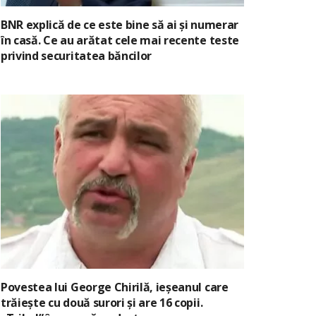
BNR explică de ce este bine să ai și numerar
în casă. Ce au arătat cele mai recente teste
privind securitatea băncilor
Povestea lui George Chirilă, ieșeanul care
trăiește cu două surori și are 16 copii.