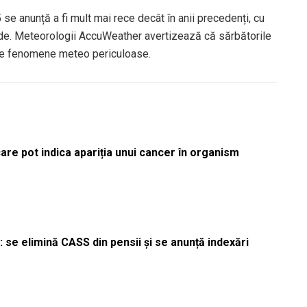
e anunță a fi mult mai rece decât în anii precedenți, cu
ade. Meteorologii AccuWeather avertizează că sărbătorile
bile fenomene meteo periculoase.
re pot indica apariția unui cancer în organism
 se elimină CASS din pensii și se anunță indexări