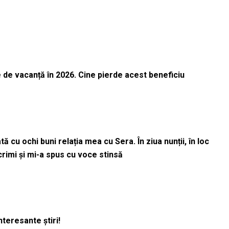
 de vacanță în 2026. Cine pierde acest beneficiu
 cu ochi buni relația mea cu Sera. În ziua nunții, în loc
acrimi și mi-a spus cu voce stinsă
nteresante știri!