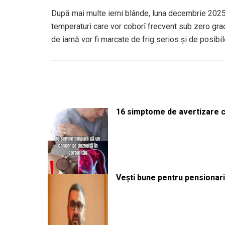
După mai multe ierni blânde, luna decembrie 2025 s
temperaturi care vor coborî frecvent sub zero gr
de iarnă vor fi marcate de frig serios și de posi
16 simptome de avertizare ca
Vești bune pentru pensionari: