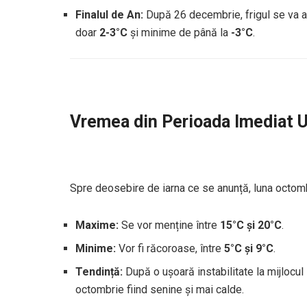
Finalul de An:
După 26 decembrie, frigul se va a
doar
2-3°C
și minime de până la
-3°C
.
Vremea din Perioada Imediat 
Spre deosebire de iarna ce se anunță, luna octom
Maxime:
Se vor menține între
15°C și 20°C
.
Minime:
Vor fi răcoroase, între
5°C și 9°C
.
Tendință:
După o ușoară instabilitate la mijlocul 
octombrie fiind senine și mai calde.