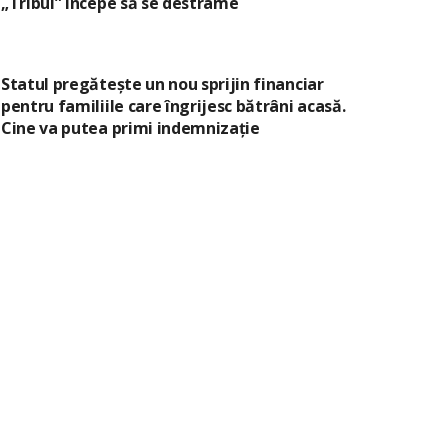
„Tribul” începe să se destrame
Statul pregătește un nou sprijin financiar
pentru familiile care îngrijesc bătrâni acasă.
Cine va putea primi indemnizație