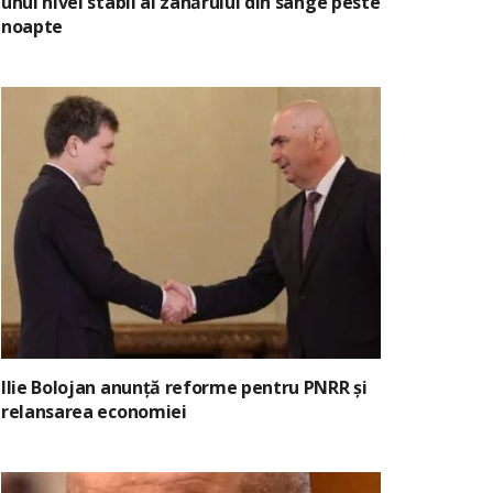
unui nivel stabil al zahărului din sânge peste
noapte
Ilie Bolojan anunță reforme pentru PNRR și
relansarea economiei