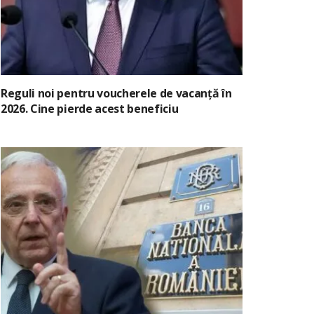
Reguli noi pentru voucherele de vacanță în
2026. Cine pierde acest beneficiu