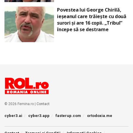
Povestea lui George Chirilă,
ieșeanul care trăiește cu două
surori și are 16 copii. „Tribul”
începe să se destrame
© 2026 Femina.ro |
Contact
cyber3.ai
cyber3.app
fasterup.com
ortodoxia.me