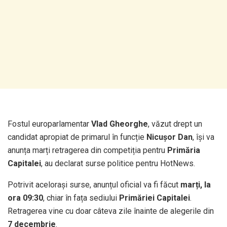
Fostul europarlamentar
Vlad Gheorghe
, văzut drept un
candidat apropiat de primarul în funcție
Nicuşor Dan
, își va
anunța marți retragerea din competiția pentru
Primăria
Capitalei
, au declarat surse politice pentru HotNews.
Potrivit acelorași surse, anunțul oficial va fi făcut
marți, la
ora 09:30
, chiar în fața sediului
Primăriei Capitalei
.
Retragerea vine cu doar câteva zile înainte de alegerile din
7 decembrie
.