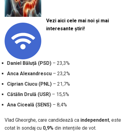
Vezi aici cele mai noi și mai
interesante știri!
Daniel Băluță (PSD)
– 23,3%
Anca Alexandrescu
– 23,2%
Ciprian Ciucu (PNL)
– 21,7%
Cătălin Drulă (USR)
– 15,5%
Ana Ciceală (SENS)
– 8,4%
Vlad Gheorghe, care candidează ca
independent
, este
cotat în sondaj cu
0,9%
din intențiile de vot.