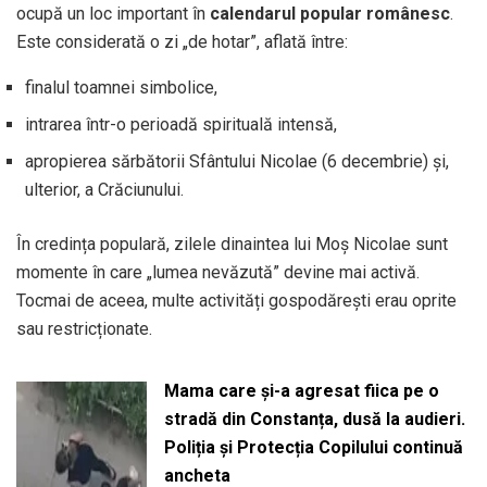
ocupă un loc important în
calendarul popular românesc
.
Este considerată o zi „de hotar”, aflată între:
finalul toamnei simbolice,
intrarea într-o perioadă spirituală intensă,
apropierea sărbătorii Sfântului Nicolae (6 decembrie) și,
ulterior, a Crăciunului.
În credința populară, zilele dinaintea lui Moș Nicolae sunt
momente în care „lumea nevăzută” devine mai activă.
Tocmai de aceea, multe activități gospodărești erau oprite
sau restricționate.
Mama care și-a agresat fiica pe o
stradă din Constanța, dusă la audieri.
Poliția și Protecția Copilului continuă
ancheta