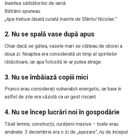
înaintea sărbătorilor de iarnă.
Bătrânii spuneau:
„Apa trebuie lăsată curată înainte de Sfântul Nicolae.”
2. Nu se spală vase după apus
Chiar dacă se gătea, vasele mari se clăteau de obicei a
doua zi. Noaptea era considerată un timp al spiritelor
rătăcitoare, iar apa folosită le-ar putea atrage.
3. Nu se îmbăiază copiii mici
Pruncii erau considerați vulnerabili energetic, iar baia în
astfel de zile era văzută ca un gest riscant.
4. Nu se încep lucrări noi în gospodărie
Tăiat lemne, construcții, curățenii masive – toate erau
amânate. 3 decembrie era o zi de „așezare”, nu de început.