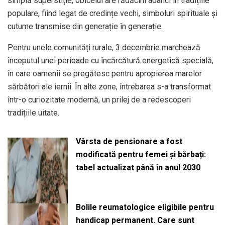
simplă superstiție, obiceiul are rădăcini adânci în tradițiile
populare, fiind legat de credințe vechi, simboluri spirituale și
cutume transmise din generație în generație.
Pentru unele comunități rurale, 3 decembrie marchează
începutul unei perioade cu încărcătură energetică specială,
în care oamenii se pregătesc pentru apropierea marelor
sărbători ale iernii. În alte zone, întrebarea s-a transformat
într-o curiozitate modernă, un prilej de a redescoperi
tradițiile uitate.
Vârsta de pensionare a fost
modificată pentru femei și bărbați:
tabel actualizat până în anul 2030
Bolile reumatologice eligibile pentru
handicap permanent. Care sunt