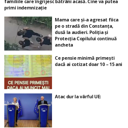
familiile care îngrijesc bătrâni acasă. Cine va putea
primi indemnizație
Mama care și-a agresat fiica
pe o stradă din Constanța,
dusă la audieri. Poliția și
Protecția Copilului continuă
ancheta
Ce pensie minimă primești
dacă ai cotizat doar 10 – 15 ani
Atac dur la vârful UE: