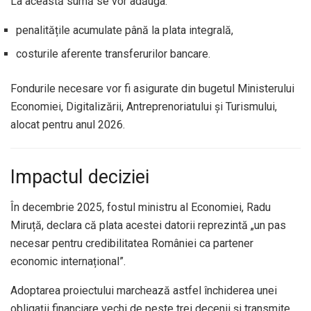
La această sumă se vor adăuga:
penalitățile acumulate până la plata integrală,
costurile aferente transferurilor bancare.
Fondurile necesare vor fi asigurate din bugetul Ministerului
Economiei, Digitalizării, Antreprenoriatului și Turismului,
alocat pentru anul 2026.
Impactul deciziei
În decembrie 2025, fostul ministru al Economiei, Radu
Miruță, declara că plata acestei datorii reprezintă „un pas
necesar pentru credibilitatea României ca partener
economic internațional”.
Adoptarea proiectului marchează astfel închiderea unei
obligații financiare vechi de peste trei decenii și transmite