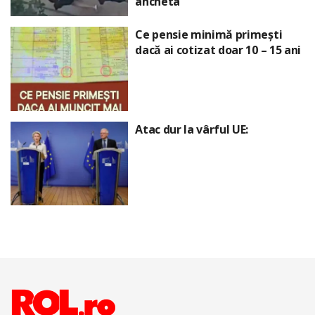
ancheta
Ce pensie minimă primești
dacă ai cotizat doar 10 – 15 ani
Atac dur la vârful UE: