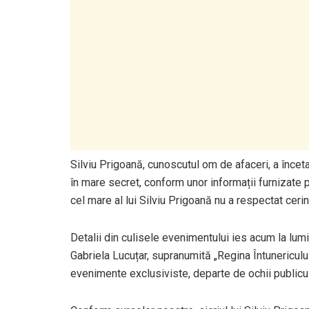
Silviu Prigoană, cunoscutul om de afaceri, a încet
în mare secret, conform unor informații furnizate 
cel mare al lui Silviu Prigoană nu a respectat cerin
Detalii din culisele evenimentului ies acum la lum
Gabriela Lucuțar, supranumită „Regina Întunericul
evenimente exclusiviste, departe de ochii publicul