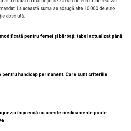
ă ar fi costat nu mai puțin de 20.000 de euro, fiind realizat
comandat. La această sumă se adaugă alte 10.000 de euro
ție absolută.
odificată pentru femei și bărbați: tabel actualizat până
le pentru handicap permanent. Care sunt criteriile
magneziu împreună cu aceste medicamente poate
ve