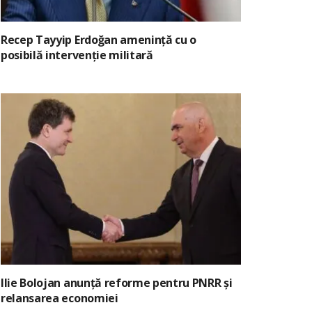
Recep Tayyip Erdoğan amenință cu o
posibilă intervenție militară
Ilie Bolojan anunță reforme pentru PNRR și
relansarea economiei