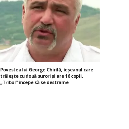
Povestea lui George Chirilă, ieșeanul care
trăiește cu două surori și are 16 copii.
„Tribul” începe să se destrame