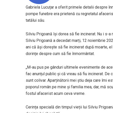
Gabriela Lucuțar a oferit primele detalii despre î
pompe funebre era prietenă cu regretatul afacerist 
tatălui său.
Silviu Prigoană își dorea să fie incinerat. Nu i s-a
Silviu Prigoană a decedat marți, 12 noiembrie 2024
ani că ăși dorește să fie incinerat după moarte, el î
dorințe despre cum să fie înmormântat.
„M-au pus pe gânduri ultimele evenimente de ace
fac anunțul public și că vreau să fiu incinerat. De
sunt colivar. Aparținătorii mei știu deja care îmi
poporul român pe mine și familia mea, dar, mă scuz
fostul afacerist acum ceva vreme.
Cerința specială din timpul vieții lui Silviu Prigoa