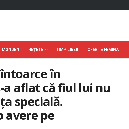
MONDEN
REȚETE
TIMP LIBER
OFERTE FEMINA
 întoarce în
aflat că fiul lui nu
ța specială.
o avere pe