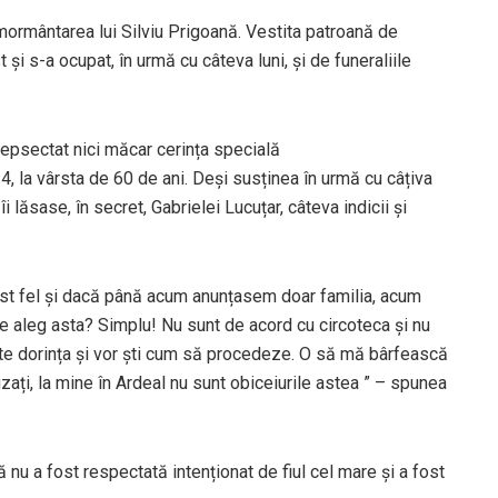
nmormântarea lui Silviu Prigoană. Vestita patroană de
și s-a ocupat, în urmă cu câteva luni, și de funeraliile
 repsectat nici măcar cerința specială
, la vârsta de 60 de ani. Deși susținea în urmă cu câțiva
i lăsase, în secret, Gabrielei Lucuțar, câteva indicii și
st fel și dacă până acum anunțasem doar familia, acum
 ce aleg asta? Simplu! Nu sunt de acord cu circoteca și nu
 este dorința și vor ști cum să procedeze. O să mă bârfească
ați, la mine în Ardeal nu sunt obiceiurile astea ” – spunea
nă nu a fost respectată intenționat de fiul cel mare și a fost