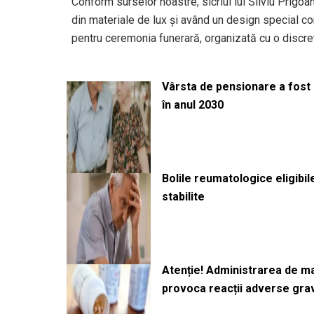
Conform surselor noastre, sicriul lui Silviu Prigoan
din materiale de lux și având un design special 
pentru ceremonia funerară, organizată cu o discre
Vârsta de pensionare a fost m
în anul 2030
Bolile reumatologice eligibi
stabilite
Atenție! Administrarea de 
provoca reacții adverse gra