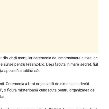
at din viață marți, iar ceremonia de înmormântare a avut loc
pe surse pentru Fresh24.ro. Deși făcută în mare secret, fiul
ța specială a tatălui său.
ină. Ceremonia a fost organizată de nimeni alta decât
ui”, o figură misterioasă cunoscută pentru organizarea de
ui.