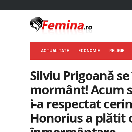
ACTUALITATE
ECONOMIE
RELIGIE
Silviu Prigoană se
mormânt! Acum s-a 
i-a respectat cerin
Honorius a plătit 
înmormântare