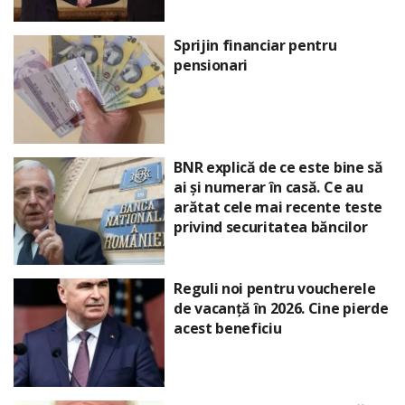
Sprijin financiar pentru
pensionari
BNR explică de ce este bine să
ai și numerar în casă. Ce au
arătat cele mai recente teste
privind securitatea băncilor
Reguli noi pentru voucherele
de vacanță în 2026. Cine pierde
acest beneficiu