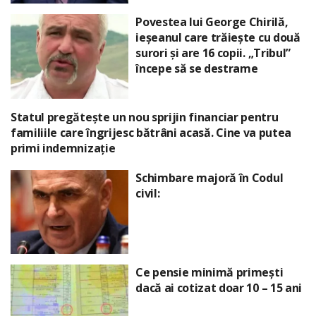
Povestea lui George Chirilă,
ieșeanul care trăiește cu două
surori și are 16 copii. „Tribul”
începe să se destrame
Statul pregătește un nou sprijin financiar pentru
familiile care îngrijesc bătrâni acasă. Cine va putea
primi indemnizație
Schimbare majoră în Codul
civil:
Ce pensie minimă primești
dacă ai cotizat doar 10 – 15 ani