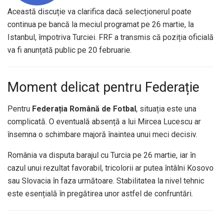
Această discuție va clarifica dacă selecționerul poate
continua pe bancă la meciul programat pe 26 martie, la
Istanbul, împotriva Turciei. FRF a transmis că poziția oficială
va fi anunțată public pe 20 februarie.
Moment delicat pentru Federație
Pentru
Federația Română de Fotbal
, situația este una
complicată. O eventuală absență a lui Mircea Lucescu ar
însemna o schimbare majoră înaintea unui meci decisiv.
România va disputa barajul cu Turcia pe 26 martie, iar în
cazul unui rezultat favorabil, tricolorii ar putea întâlni Kosovo
sau Slovacia în faza următoare. Stabilitatea la nivel tehnic
este esențială în pregătirea unor astfel de confruntări.