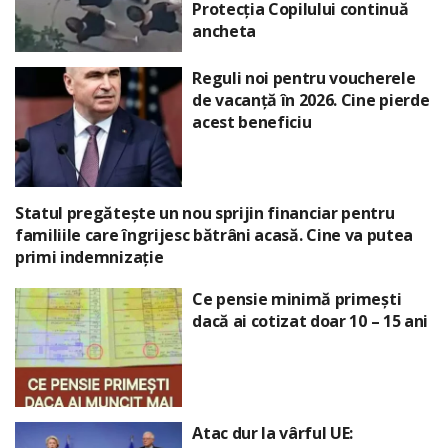
Protecția Copilului continuă
ancheta
Reguli noi pentru voucherele
de vacanță în 2026. Cine pierde
acest beneficiu
Statul pregătește un nou sprijin financiar pentru
familiile care îngrijesc bătrâni acasă. Cine va putea
primi indemnizație
Ce pensie minimă primești
dacă ai cotizat doar 10 – 15 ani
Atac dur la vârful UE: