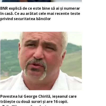
BNR explică de ce este bine să ai și numerar
în casă. Ce au arătat cele mai recente teste
privind securitatea băncilor
Povestea lui George Chirilă, ieșeanul care
trăiește cu două surori și are 16 copii.