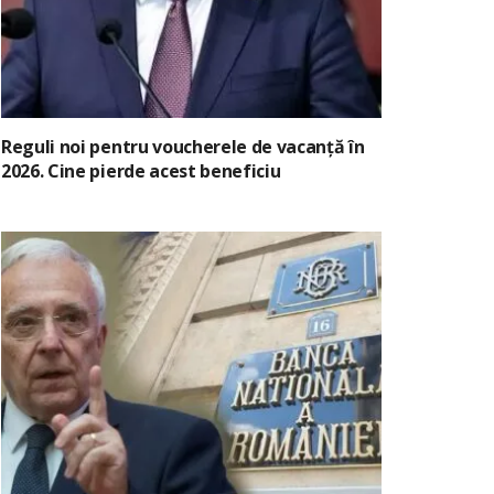
Reguli noi pentru voucherele de vacanță în
2026. Cine pierde acest beneficiu