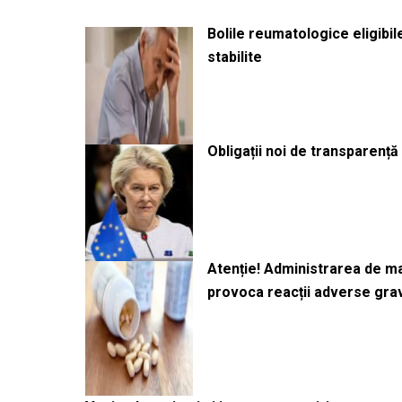
Bolile reumatologice eligibi
stabilite
Obligații noi de transparenț
Atenție! Administrarea de 
provoca reacții adverse gra