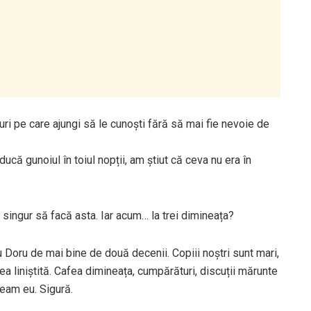
uri pe care ajungi să le cunoști fără să mai fie nevoie de
ucă gunoiul în toiul nopții, am știut că ceva nu era în
singur să facă asta. Iar acum… la trei dimineața?
 Doru de mai bine de două decenii. Copiii noștri sunt mari,
Prea liniștită. Cafea dimineața, cumpărături, discuții mărunte
deam eu. Sigură.