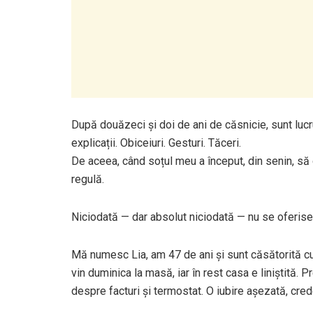
După douăzeci și doi de ani de căsnicie, sunt lucr
explicații. Obiceiuri. Gesturi. Tăceri.
De aceea, când soțul meu a început, din senin, să d
regulă.
Niciodată — dar absolut niciodată — nu se oferise 
Mă numesc Lia, am 47 de ani și sunt căsătorită cu
vin duminica la masă, iar în rest casa e liniștită. 
despre facturi și termostat. O iubire așezată, cre