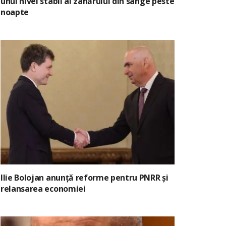
unui nivel stabil al zahărului din sânge peste
noapte
Ilie Bolojan anunță reforme pentru PNRR și
relansarea economiei