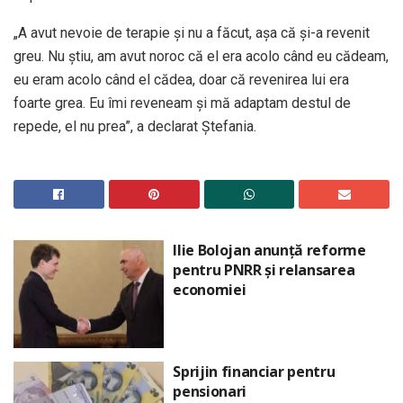
„A avut nevoie de terapie şi nu a făcut, aşa că şi-a revenit
greu. Nu ştiu, am avut noroc că el era acolo când eu cădeam,
eu eram acolo când el cădea, doar că revenirea lui era
foarte grea. Eu îmi reveneam şi mă adaptam destul de
repede, el nu prea”, a declarat Ștefania.
Ilie Bolojan anunță reforme
pentru PNRR și relansarea
economiei
Sprijin financiar pentru
pensionari