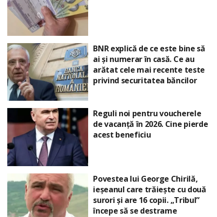
BNR explică de ce este bine să
ai și numerar în casă. Ce au
arătat cele mai recente teste
privind securitatea băncilor
Reguli noi pentru voucherele
de vacanță în 2026. Cine pierde
acest beneficiu
Povestea lui George Chirilă,
ieșeanul care trăiește cu două
surori și are 16 copii. „Tribul”
începe să se destrame