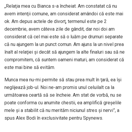
„Relaţia mea cu Bianca s-a încheiat. Am constatat că nu
avem intenţii comune, am considerat amândoi că este mai
ok. Am depus actele de divorţ, termenul este pe 2
decembrie, avem câteva zile de gândit, dar noi doi am
considerat că cel mai este să o luăm pe drumuri separate
că nu ajungem la un punct comun. Am ajuns la un nivel prea
înalt al relaţiei şi decât să ajungem la alte finaluri sau să ne
compromitem, că suntem oameni maturi, am considerat că
este mai bine să evităm.
Munca mea nu-mi permite să stau prea mult în ţară, ea îşi
neglijează job-ul. Noi ne-am promis unul celuilalt ca la
următoarea ceartă să se încheie. Am stat de vorbă, nu se
poate conforma cu anumite chestii, ea amplifică greşelile
mele şi a stabilit că nu merităm niciunul stres şi nervi”, a
spus Alex Bodi în exclusivitate pentru Spynews.