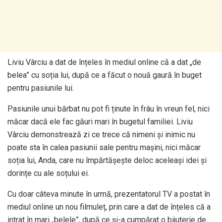
Liviu Vârciu a dat de înțeles în mediul online că a dat „de
belea” cu soția lui, după ce a făcut o nouă gaură în buget
pentru pasiunile lui.
Pasiunile unui bărbat nu pot fi ținute în frâu în vreun fel, nici
măcar dacă ele fac găuri mari în bugetul familiei. Liviu
Vârciu demonstrează zi ce trece că nimeni și inimic nu
poate sta în calea pasiunii sale pentru mașini, nici măcar
soția lui, Anda, care nu împărtășește deloc aceleași idei și
dorințe cu ale soțului ei.
Cu doar câteva minute în urmă, prezentatorul TV a postat în
mediul online un nou filmuleț, prin care a dat de înțeles că a
intrat în mari „belele”, după ce și-a cumpărat o bijuterie de