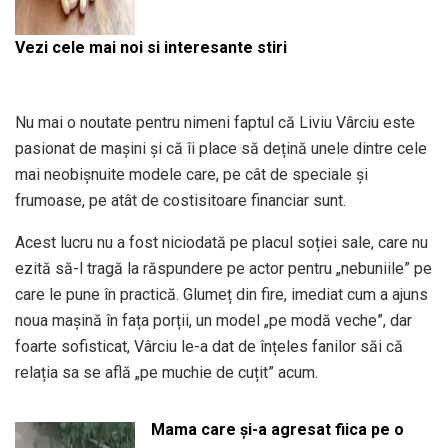
Vezi cele mai noi si interesante stiri
Nu mai o noutate pentru nimeni faptul că Liviu Vârciu este
pasionat de mașini și că îi place să dețină unele dintre cele
mai neobișnuite modele care, pe cât de speciale și
frumoase, pe atât de costisitoare financiar sunt.
Acest lucru nu a fost niciodată pe placul soției sale, care nu
ezită să-l tragă la răspundere pe actor pentru „nebuniile” pe
care le pune în practică. Glumeț din fire, imediat cum a ajuns
noua mașină în fața porții, un model „pe modă veche”, dar
foarte sofisticat, Vârciu le-a dat de înțeles fanilor săi că
relația sa se află „pe muchie de cuțit” acum.
Mama care și-a agresat fiica pe o