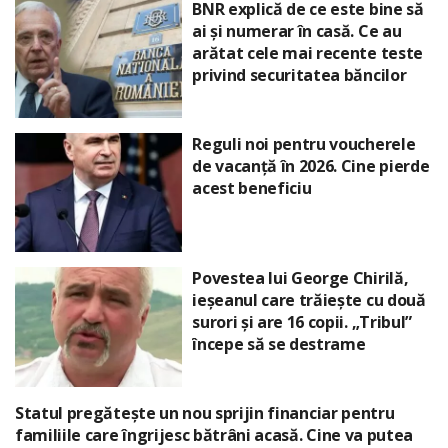
BNR explică de ce este bine să
ai și numerar în casă. Ce au
arătat cele mai recente teste
privind securitatea băncilor
Reguli noi pentru voucherele
de vacanță în 2026. Cine pierde
acest beneficiu
Povestea lui George Chirilă,
ieșeanul care trăiește cu două
surori și are 16 copii. „Tribul”
începe să se destrame
Statul pregătește un nou sprijin financiar pentru
familiile care îngrijesc bătrâni acasă. Cine va putea