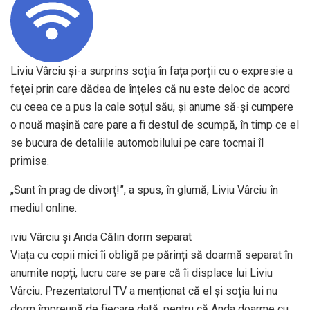
Liviu Vârciu și-a surprins soția în fața porții cu o expresie a
feței prin care dădea de înțeles că nu este deloc de acord
cu ceea ce a pus la cale soțul său, și anume să-și cumpere
o nouă mașină care pare a fi destul de scumpă, în timp ce el
se bucura de detaliile automobilului pe care tocmai îl
primise.
„Sunt în prag de divorț!”, a spus, în glumă, Liviu Vârciu în
mediul online.
iviu Vârciu și Anda Călin dorm separat
Viața cu copii mici îi obligă pe părinți să doarmă separat în
anumite nopți, lucru care se pare că îi displace lui Liviu
Vârciu. Prezentatorul TV a menționat că el și soția lui nu
dorm împreună de fiecare dată, pentru că Anda doarme cu