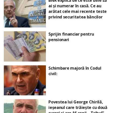
BNR explică de ce este bine să
ai și numerar în casă. Ce au
arătat cele mai recente teste
privind securitatea băncilor
Sprijin financiar pentru
pensionari
Schimbare majoră în Codul
civil:
Povestea lui George Chirilă,
ieșeanul care trăiește cu două