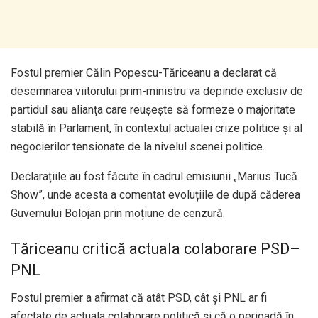
Fostul premier Călin Popescu-Tăriceanu a declarat că
desemnarea viitorului prim-ministru va depinde exclusiv de
partidul sau alianța care reușește să formeze o majoritate
stabilă în Parlament, în contextul actualei crize politice și al
negocierilor tensionate de la nivelul scenei politice.
Declarațiile au fost făcute în cadrul emisiunii „Marius Tucă
Show”, unde acesta a comentat evoluțiile de după căderea
Guvernului Bolojan prin moțiune de cenzură.
Tăriceanu critică actuala colaborare PSD–
PNL
Fostul premier a afirmat că atât PSD, cât și PNL ar fi
afectate de actuala colaborare politică și că o perioadă în