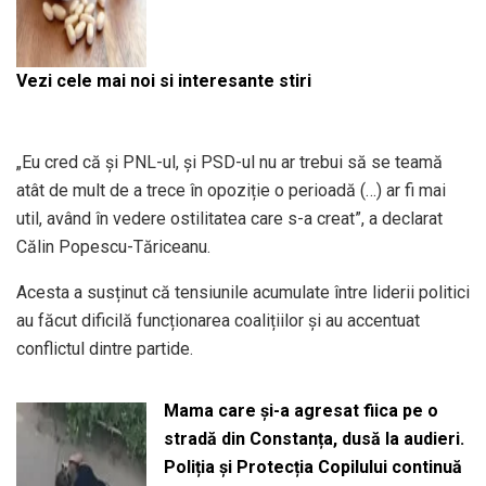
Vezi cele mai noi si interesante stiri
„Eu cred că și PNL-ul, și PSD-ul nu ar trebui să se teamă
atât de mult de a trece în opoziție o perioadă (…) ar fi mai
util, având în vedere ostilitatea care s-a creat”, a declarat
Călin Popescu-Tăriceanu.
Acesta a susținut că tensiunile acumulate între liderii politici
au făcut dificilă funcționarea coalițiilor și au accentuat
conflictul dintre partide.
Mama care și-a agresat fiica pe o
stradă din Constanța, dusă la audieri.
Poliția și Protecția Copilului continuă